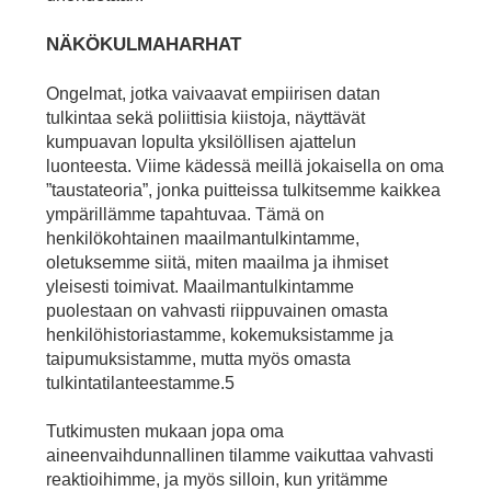
NÄKÖKULMAHARHAT
Ongelmat, jotka vaivaavat empiirisen datan
tulkintaa sekä poliittisia kiistoja, näyttävät
kumpuavan lopulta yksilöllisen ajattelun
luonteesta. Viime kädessä meillä jokaisella on oma
”taustateoria”, jonka puitteissa tulkitsemme kaikkea
ympärillämme tapahtuvaa. Tämä on
henkilökohtainen maailmantulkintamme,
oletuksemme siitä, miten maailma ja ihmiset
yleisesti toimivat. Maailmantulkintamme
puolestaan on vahvasti riippuvainen omasta
henkilöhistoriastamme, kokemuksistamme ja
taipumuksistamme, mutta myös omasta
tulkintatilanteestamme.5
Tutkimusten mukaan jopa oma
aineenvaihdunnallinen tilamme vaikuttaa vahvasti
reaktioihimme, ja myös silloin, kun yritämme