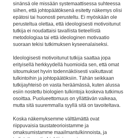
sinänsä ole missään systemaattisessa suhteessa
siihen, että johtopäätöksenä esitetty näkemys olisi
epätosi tai huonosti perusteltu. Ei myöskään ole
perusteltua olettaa, että ideologisesti motivoitunut
tutkija ei noudattaisi tavallista tieteellistä
metodologiaa tai että ideologinen motivaatio
suoraan tekisi tutkimuksen kyseenalaiseksi.
Ideologisesti motivoitunut tutkija saattaa jopa
erityisellä herkkyydellä huomioida sen, että omat
sitoumukset hyvin todennäköisesti vaikuttavat
tulkintoihin ja johtopäätöksiin. Tähän seikkaan
tutkijayhteisö on vasta heräämässä, kuten alussa
esiin nostettu biologien tulkintoja koskeva tutkimus
osoittaa. Puolueettomuus on yllättävän vaikeaa,
mutta sitä suuremmalla syyllä sitä on tavoiteltava.
Koska näkemyksemme välttämättä ovat
riippuvaisia taustateorioistamme ja
omaksumistamme maailmantulkinnoista, ja