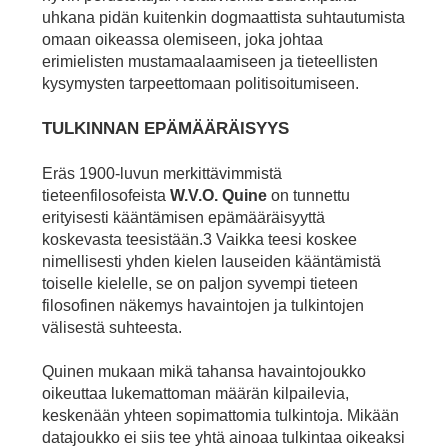
uhkana pidän kuitenkin dogmaattista suhtautumista
omaan oikeassa olemiseen, joka johtaa
erimielisten mustamaalaamiseen ja tieteellisten
kysymysten tarpeettomaan politisoitumiseen.
TULKINNAN EPÄMÄÄRÄISYYS
Eräs 1900-luvun merkittävimmistä
tieteenfilosofeista
W.V.O. Quine
on tunnettu
erityisesti kääntämisen epämääräisyyttä
koskevasta teesistään.3 Vaikka teesi koskee
nimellisesti yhden kielen lauseiden kääntämistä
toiselle kielelle, se on paljon syvempi tieteen
filosofinen näkemys havaintojen ja tulkintojen
välisestä suhteesta.
Quinen mukaan mikä tahansa havaintojoukko
oikeuttaa lukemattoman määrän kilpailevia,
keskenään yhteen sopimattomia tulkintoja. Mikään
datajoukko ei siis tee yhtä ainoaa tulkintaa oikeaksi