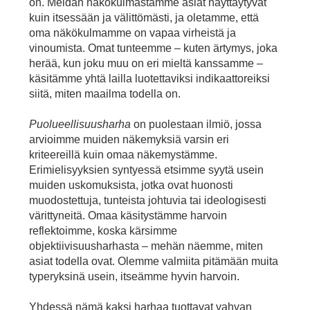
on. Meidän näkökulmastamme asiat näyttäytyvät
kuin itsessään ja välittömästi, ja oletamme, että
oma näkökulmamme on vapaa virheistä ja
vinoumista. Omat tunteemme – kuten ärtymys, joka
herää, kun joku muu on eri mieltä kanssamme –
käsitämme yhtä lailla luotettaviksi indikaattoreiksi
siitä, miten maailma todella on.
Puolueellisuusharha
on puolestaan ilmiö, jossa
arvioimme muiden näkemyksiä varsin eri
kriteereillä kuin omaa näkemystämme.
Erimielisyyksien syntyessä etsimme syytä usein
muiden uskomuksista, jotka ovat huonosti
muodostettuja, tunteista johtuvia tai ideologisesti
värittyneitä. Omaa käsitystämme harvoin
reflektoimme, koska kärsimme
objektiivisuusharhasta – mehän näemme, miten
asiat todella ovat. Olemme valmiita pitämään muita
typeryksinä usein, itseämme hyvin harvoin.
Yhdessä nämä kaksi harhaa tuottavat vahvan