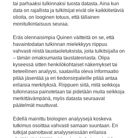
tai parhaaksi tulkinnaksi tuosta datasta. Aina kun
data on rajallista ja tulkitsijat eivät ole kaikkitietäviä
olioita, on looginen totuus, että tällainen
monitulkintaisuus seuraa.
Eräs olennaisimpia Quinen väitteitä on se, että
havaintodatan tulkinnan mielekkyys riippuu
vahvasti niistä taustaoletuksista, joita tulkitsijalla on
– tämän omaksumasta taustateoriasta. Olipa
kyseessä sitten henkilökohtaiset näkemykset tai
tieteellinen analyysi, saatavilla oleva informaatio
pitää jäsentää ja eri tiedonsirpaleille pitää antaa
erilaisia merkityksiä. Riippuen siitä, mitä seikkoja
tulkinnassa painotetaan tai pidetään muita seikkoja
merkittävämpänä, myös datasta seuraavat
päätelmät muuttuvat.
Edellä mainittu biologien analyysejä koskeva
tutkimus osoittaa vahvasti samaan suuntaan. Eri
tutkijat painottavat analyyseissään erilaisia