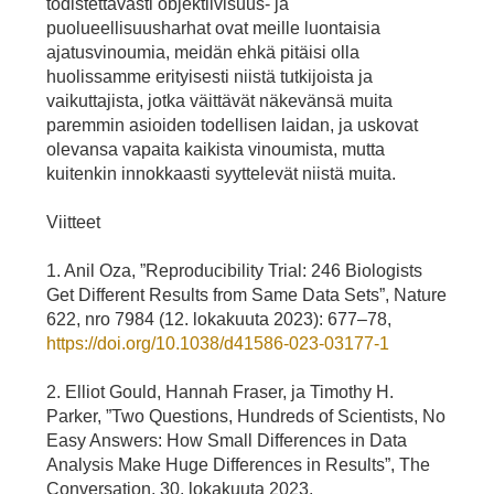
todistettavasti objektiivisuus- ja
puolueellisuusharhat ovat meille luontaisia
ajatusvinoumia, meidän ehkä pitäisi olla
huolissamme erityisesti niistä tutkijoista ja
vaikuttajista, jotka väittävät näkevänsä muita
paremmin asioiden todellisen laidan, ja uskovat
olevansa vapaita kaikista vinoumista, mutta
kuitenkin innokkaasti syyttelevät niistä muita.
Viitteet
1. Anil Oza, ”Reproducibility Trial: 246 Biologists
Get Different Results from Same Data Sets”, Nature
622, nro 7984 (12. lokakuuta 2023): 677–78,
https://doi.org/10.1038/d41586-023-03177-1
2. Elliot Gould, Hannah Fraser, ja Timothy H.
Parker, ”Two Questions, Hundreds of Scientists, No
Easy Answers: How Small Differences in Data
Analysis Make Huge Differences in Results”, The
Conversation, 30. lokakuuta 2023,