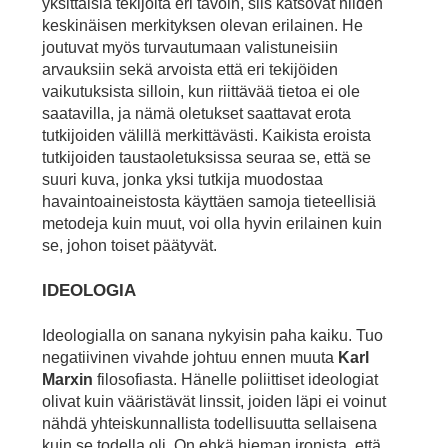
yksittäisiä tekijöitä eri tavoin, siis katsovat niiden
keskinäisen merkityksen olevan erilainen. He
joutuvat myös turvautumaan valistuneisiin
arvauksiin sekä arvoista että eri tekijöiden
vaikutuksista silloin, kun riittävää tietoa ei ole
saatavilla, ja nämä oletukset saattavat erota
tutkijoiden välillä merkittävästi. Kaikista eroista
tutkijoiden taustaoletuksissa seuraa se, että se
suuri kuva, jonka yksi tutkija muodostaa
havaintoaineistosta käyttäen samoja tieteellisiä
metodeja kuin muut, voi olla hyvin erilainen kuin
se, johon toiset päätyvät.
IDEOLOGIA
Ideologialla on sanana nykyisin paha kaiku. Tuo
negatiivinen vivahde johtuu ennen muuta
Karl
Marxin
filosofiasta. Hänelle poliittiset ideologiat
olivat kuin vääristävät linssit, joiden läpi ei voinut
nähdä yhteiskunnallista todellisuutta sellaisena
kuin se todella oli. On ehkä hieman ironista, että