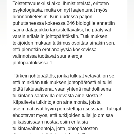
Toistettavuuskriisi alkoi ihmistieteistä, eritoten
psykologiasta, mutta on nyt laajentunut myös
luonnontieteisiin. Kun uudessa paljon
puhuttaneessa kokeessa 246 biologille annettiin
sama datajoukko tarkasteltavaksi, he päätyivät
varsin erilaisiin johtopäätöksiin. Tutkimuksen
tekijöiden mukaan tutkimus osoittaa ainakin sen,
että pienetkin erot analyysiä koskevissa
valinnoissa tuottavat suuria eroja
johtopäätöksissä.1
Tärkein johtopäätös, jonka tutkijat vetävät, on se,
että minkään tutkimuksen johtopäätöstä ei tulisi
pitää faktuaalisena, vaan yhtenä mahdollisena
tulkintana saatavilla olevasta aineistosta.2
Kilpailevia tulkintoja on aina monia, joista
useimmat ovat hyvin perusteltuja itsessään. Tutkijat
ehdottavat myös, että tutkijoiden tulisi jo omissa
julkaisuissaan nostaa esiin erilaisia
tulkintavaihtoehtoja, jotta johtopäätösten