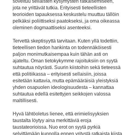
soveltuu sellaisten kysymysten ratkaisemiseen,
jota ne yrittävät tutkia. Erityisesti tieteellisten
teorioiden tapauksessa keskustelu muuttuu tällöin
pelkäksi poliittiseksi paatokseksi, ja oma oikeassa
oleminen dogmaattiseksi asenteeksi.
Tervettä skeptisyyttä tarvitaan. Kuten yllä todettiin,
tieteellisen tiedon hankinta on todennäköisesti
paljon monimutkaisempaa kuin tähän asti on
ajateltu. Oman tietokykymme rajoituksiin on syytä
suhtautua nöyrästi. Suurin kiistoihin sekä tieteessä
että politiikassa – erityisesti sellaisiin, joissa
esitetään kattavia, mutta epämääräisiä yleistyksiä
yhden osapuolen ideologisuudesta – kannattaa
suhtautua edellä esitettyjen seikkojen valossa
maltillisesti.
Hyvä lähtöoletus lienee, että erimielisyyksien
taustalta löytyy aina merkittäviä eroja
taustateorioissa. Nuo erot on syytä pyrkiä
selvittämään kunnolla ennen yritystä ratkaista kiista