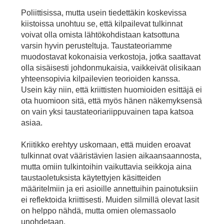
Poliittisissa, mutta usein tiedettäkin koskevissa
kiistoissa unohtuu se, että kilpailevat tulkinnat
voivat olla omista lähtökohdistaan katsottuna
varsin hyvin perusteltuja. Taustateoriamme
muodostavat kokonaisia verkostoja, jotka saattavat
olla sisäisesti johdonmukaisia, vaikkeivät olisikaan
yhteensopivia kilpailevien teorioiden kanssa.
Usein käy niin, että kriittisten huomioiden esittäjä ei
ota huomioon sitä, että myös hänen näkemyksensä
on vain yksi taustateoriariippuvainen tapa katsoa
asiaa.
Kriitikko erehtyy uskomaan, että muiden eroavat
tulkinnat ovat vääristävien lasien aikaansaannosta,
mutta omiin tulkintoihin vaikuttavia seikkoja aina
taustaoletuksista käytettyjen käsitteiden
määritelmiin ja eri asioille annettuihin painotuksiin
ei reflektoida kriittisesti. Muiden silmillä olevat lasit
on helppo nähdä, mutta omien olemassaolo
unohdetaan.