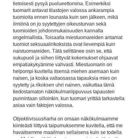
tietoisesti pysyä puolueettomina. Esimerkiksi
tuomarit antavat tilastojen valossa ankarampia
tuomioita ennen lounasta kuin sen jälkeen, mikä
ilmiönä on jo syytettyjen oikeusturvan sekä
tuomioiden johdonmukaisuuden kannalta
ongelmallista. Toisaalta miestuomareiden antamat
tuomiot seksuaalirikoksista ovat lievempiä kuin
naistuomareiden. Tätä selittänee osin se, että
sukupuoli ja siihen liittyvät kokemukset ohjaavat
empatiakykyämme vahvasti. Miestuomarin on
helpompi kuvitella itsensä miehen asemaan kuin
naisen, ja koska valtaosassa tapauksia mies on
syytetty ja rikoksen uhri nainen, vaikuttaa tämä
tiedostamaton näkökulmariippuvuus tapausten
punnintaan silloinkin, kun tuomari yrittää tarkastella
asiaa vain faktojen valossa.
Objektiivisuusharha
on omaan näkökulmaamme
kiinteästi liittyvä taipumuksemme kuvitella, että me
havaitsemme maailman sellaisena kuin se todella