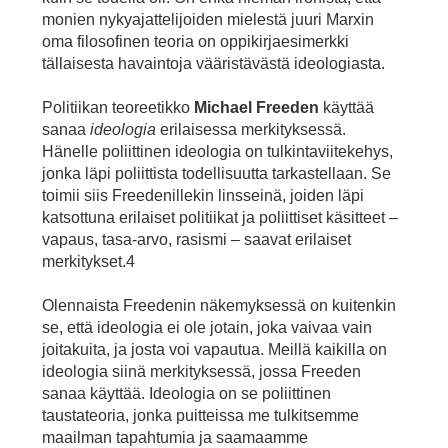
monien nykyajattelijoiden mielestä juuri Marxin
oma filosofinen teoria on oppikirjaesimerkki
tällaisesta havaintoja vääristävästä ideologiasta.
Politiikan teoreetikko
Michael Freeden
käyttää
sanaa
ideologia
erilaisessa merkityksessä.
Hänelle poliittinen ideologia on tulkintaviitekehys,
jonka läpi poliittista todellisuutta tarkastellaan. Se
toimii siis Freedenillekin linsseinä, joiden läpi
katsottuna erilaiset politiikat ja poliittiset käsitteet –
vapaus, tasa-arvo, rasismi – saavat erilaiset
merkitykset.4
Olennaista Freedenin näkemyksessä on kuitenkin
se, että ideologia ei ole jotain, joka vaivaa vain
joitakuita, ja josta voi vapautua. Meillä kaikilla on
ideologia siinä merkityksessä, jossa Freeden
sanaa käyttää. Ideologia on se poliittinen
taustateoria, jonka puitteissa me tulkitsemme
maailman tapahtumia ja saamaamme