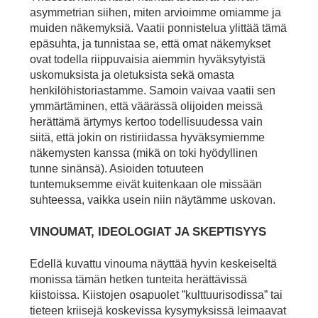
asymmetrian siihen, miten arvioimme omiamme ja
muiden näkemyksiä. Vaatii ponnistelua ylittää tämä
epäsuhta, ja tunnistaa se, että omat näkemykset
ovat todella riippuvaisia aiemmin hyväksytyistä
uskomuksista ja oletuksista sekä omasta
henkilöhistoriastamme. Samoin vaivaa vaatii sen
ymmärtäminen, että väärässä olijoiden meissä
herättämä ärtymys kertoo todellisuudessa vain
siitä, että jokin on ristiriidassa hyväksymiemme
näkemysten kanssa (mikä on toki hyödyllinen
tunne sinänsä). Asioiden totuuteen
tuntemuksemme eivät kuitenkaan ole missään
suhteessa, vaikka usein niin näytämme uskovan.
VINOUMAT, IDEOLOGIAT JA SKEPTISYYS
Edellä kuvattu vinouma näyttää hyvin keskeiseltä
monissa tämän hetken tunteita herättävissä
kiistoissa. Kiistojen osapuolet ”kulttuurisodissa” tai
tieteen kriisejä koskevissa kysymyksissä leimaavat