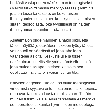
herkästi vastapuolen näkökulman ideologiseksi
(Marxin tarkoittamassa merkityksessä). (Toiminta,
jota en tässä tarkastele, on kokonaisten
ihmisryhmien esittäminen kuin kyse olisi ihmisten
sijaan ideologiasta, joka tyypillisesti on näiden
ihmisryhmien epäinhimillistämistä.)
Asetelma on ongelmallinen ainakin siksi, että
tällöin näyttää jo etukäteen lukkoon lyödyltä, että
vastapuoli on väärässä tai jopa tahallaan
vääristelee asioita. Keskustelulle ja toisen
näkökulman todelliselle ymmärtämiselle – mitä
jopa muiden asiaperusteinen kritisoiminen
edellyttää – jää tällöin varsin vähän tilaa.
Erityisen ongelmallista on, jos muita ideologisista
vinoumista syyttävä ei tunnista omien tulkintojensa
riippuvuutta omista taustaoletuksistaan. Tällöin
muiden tutkimuksia ei enää tarkastella esimerkiksi
sen perusteella, kuinka hyvin niiden metodologia