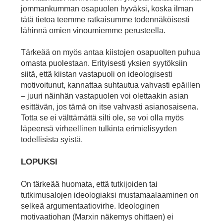
jommankumman osapuolen hyväksi, koska ilman
tätä tietoa teemme ratkaisumme todennäköisesti
lähinnä omien vinoumiemme perusteella.
Tärkeää on myös antaa kiistojen osapuolten puhua
omasta puolestaan. Erityisesti yksien syytöksiin
siitä, että kiistan vastapuoli on ideologisesti
motivoitunut, kannattaa suhtautua vahvasti epäillen
– juuri näinhän vastapuolen voi olettaakin asian
esittävän, jos tämä on itse vahvasti asianosaisena.
Totta se ei välttämättä silti ole, se voi olla myös
läpeensä virheellinen tulkinta erimielisyyden
todellisista syistä.
LOPUKSI
On tärkeää huomata, että tutkijoiden tai
tutkimusalojen ideologiaksi mustamaalaaminen on
selkeä argumentaatiovirhe. Ideologinen
motivaatiohan (Marxin näkemys ohittaen) ei