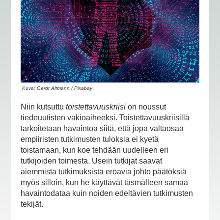
Kuva: Gerdt Altmann / Pixabay
Niin kutsuttu
toistettavuuskriisi
on noussut
tiedeuutisten vakioaiheeksi. Toistettavuuskriisillä
tarkoitetaan havaintoa siitä, että jopa valtaosaa
empiiristen tutkimusten tuloksia ei kyetä
toistamaan, kun koe tehdään uudelleen eri
tutkijoiden toimesta. Usein tutkijat saavat
aiemmista tutkimuksista eroavia johto päätöksiä
myös silloin, kun he käyttävät täsmälleen samaa
havaintodataa kuin noiden edeltävien tutkimusten
tekijät.