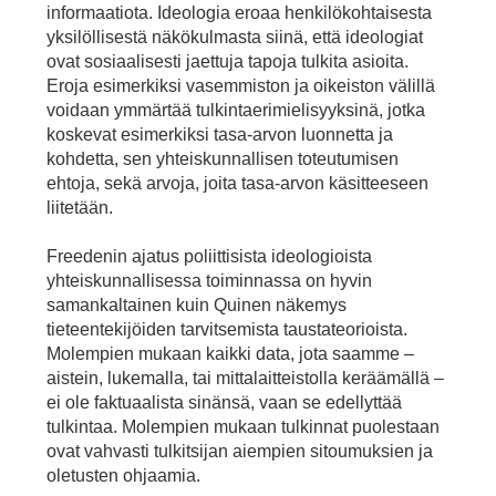
informaatiota. Ideologia eroaa henkilökohtaisesta
yksilöllisestä näkökulmasta siinä, että ideologiat
ovat sosiaalisesti jaettuja tapoja tulkita asioita.
Eroja esimerkiksi vasemmiston ja oikeiston välillä
voidaan ymmärtää tulkintaerimielisyyksinä, jotka
koskevat esimerkiksi tasa-arvon luonnetta ja
kohdetta, sen yhteiskunnallisen toteutumisen
ehtoja, sekä arvoja, joita tasa-arvon käsitteeseen
liitetään.
Freedenin ajatus poliittisista ideologioista
yhteiskunnallisessa toiminnassa on hyvin
samankaltainen kuin Quinen näkemys
tieteentekijöiden tarvitsemista taustateorioista.
Molempien mukaan kaikki data, jota saamme –
aistein, lukemalla, tai mittalaitteistolla keräämällä –
ei ole faktuaalista sinänsä, vaan se edellyttää
tulkintaa. Molempien mukaan tulkinnat puolestaan
ovat vahvasti tulkitsijan aiempien sitoumuksien ja
oletusten ohjaamia.