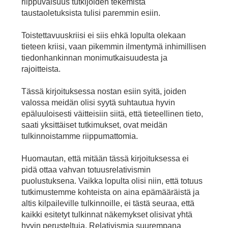
riippuvaisuus tutkijoiden tekemistä
taustaoletuksista tulisi paremmin esiin.
Toistettavuuskriisi ei siis ehkä lopulta olekaan
tieteen kriisi, vaan pikemmin ilmentymä inhimillisen
tiedonhankinnan monimutkaisuudesta ja
rajoitteista.
Tässä kirjoituksessa nostan esiin syitä, joiden
valossa meidän olisi syytä suhtautua hyvin
epäluuloisesti väitteisiin siitä, että tieteellinen tieto,
saati yksittäiset tutkimukset, ovat meidän
tulkinnoistamme riippumattomia.
Huomautan, että mitään tässä kirjoituksessa ei
pidä ottaa vahvan totuusrelativismin
puolustuksena. Vaikka lopulta olisi niin, että totuus
tutkimustemme kohteista on aina epämääräistä ja
altis kilpaileville tulkinnoille, ei tästä seuraa, että
kaikki esitetyt tulkinnat näkemykset olisivat yhtä
hyvin perusteltuja. Relativismia suurempana