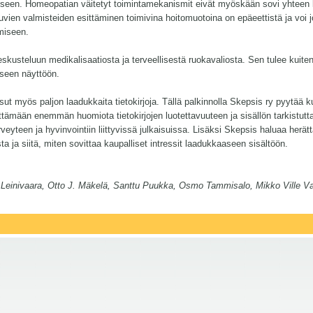
een. Homeopatian väitetyt toimintamekanismit eivät myöskään sovi yhteen lu
ien valmisteiden esittäminen toimivina hoitomuotoina on epäeettistä ja voi 
ymiseen.
eskusteluun medikalisaatiosta ja terveellisestä ruokavaliosta. Sen tulee kuit
iseen näyttöön.
issut myös paljon laadukkaita tietokirjoja. Tällä palkinnolla Skepsis ry pyytä
ittämään enemmän huomiota tietokirjojen luotettavuuteen ja sisällön tarkistutt
rveyteen ja hyvinvointiin liittyvissä julkaisuissa. Lisäksi Skepsis haluaa her
ta ja siitä, miten sovittaa kaupalliset intressit laadukkaaseen sisältöön.
a Leinivaara, Otto J. Mäkelä, Santtu Puukka, Osmo Tammisalo, Mikko Ville Va