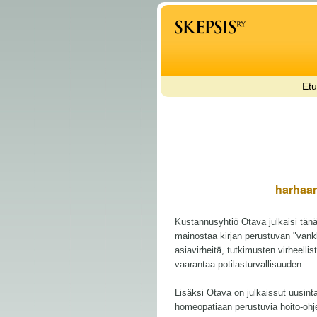
Etu
harhaan
Kustannusyhtiö Otava julkaisi tänä
mainostaa kirjan perustuvan "vank
asiavirheitä, tutkimusten virheelli
vaarantaa potilasturvallisuuden.
Lisäksi Otava on julkaissut uusin
homeopatiaan perustuvia hoito-ohjei