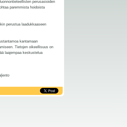
onnontieteellisten perusasioiden
johtaa paremmista hoidoista
enkin perustua laadukkaaseen
ä kustantamoa kantamaan
amiseen. Tietojen oikeellisuus on
ättää laajempaa keskustelua
ljento