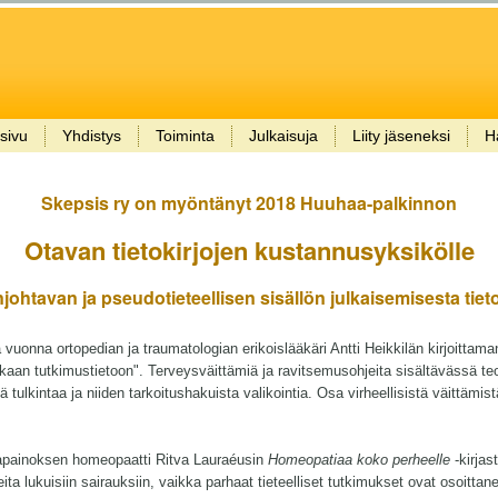
sivu
Yhdistys
Toiminta
Julkaisuja
Liity jäseneksi
H
Skepsis ry on myöntänyt 2018 Huuhaa-palkinnon
Otavan tietokirjojen kustannusyksikölle
johtavan ja pseudotieteellisen sisällön julkaisemisesta tieto
 vuonna ortopedian ja traumatologian erikoislääkäri Antti Heikkilän kirjoittam
kaan tutkimustietoon". Terveysväittämiä ja ravitsemusohjeita sisältävässä 
stä tulkintaa ja niiden tarkoitushakuista valikointia. Osa virheellisistä väitt
tapainoksen homeopaatti Ritva Lauraéusin
Homeopatiaa koko perheelle
-kirjas
ta lukuisiin sairauksiin, vaikka parhaat tieteelliset tutkimukset ovat osoitta