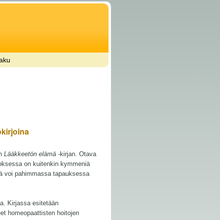
aku
kirjoina
an
Lääkkeetön elämä
-kirjan. Otava
teoksessa on kuitenkin kymmeniä
ämistä voi pahimmassa tapauksessa
ta. Kirjassa esitetään
neet homeopaattisten hoitojen