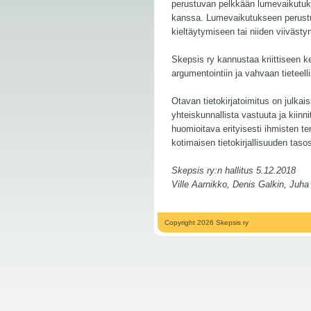
perustuvan pelkkään lumevaikutuks
kanssa. Lumevaikutukseen perustuv
kieltäytymiseen tai niiden viiväst
Skepsis ry kannustaa kriittiseen k
argumentointiin ja vahvaan tieteell
Otavan tietokirjatoimitus on julka
yhteiskunnallista vastuuta ja kiinn
huomioitava erityisesti ihmisten te
kotimaisen tietokirjallisuuden tasos
Skepsis ry:n hallitus 5.12.2018
Ville Aarnikko, Denis Galkin, Juh
Copyright 2026 Skepsis ry