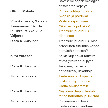
Ravitsemusepidemiologian
sietämätön kepeys
Otto J. Mäkelä
Puheenjohtajan palsta:
Skepsis ja politiikka
Ville Aarnikko, Markku
Vastine kirjoitukseen
Javanainen, Santtu
”Skepsis ja politiikka”.
Puukka, Mikko Ville
Transsukupuolisuus
Valjento
kiinnostaa
Risto K. Järvinen
Transsukupuolisuus. Mitä
tieteellinen tutkimus kertoo
herkästä aiheesta?
Kirsi Virtanen
Kaikki kirjat ovat tärkeitä,
mutta yksikään ei pyhä
Risto K. Järvinen
Terapiaa, henkisiä
harjoituksia, uskontoja
Juha Leinivaara
Tiede ennusti Espanjan
pakkaset kymmenen
vuotta aikaisemmin
Risto K. Järvinen
Näytelmä: Aapo Heikkilän
tarina naurattaa ja liikuttaa
Juha Leinivaara
Konsensus on hyvä
vastalääke virheellisen