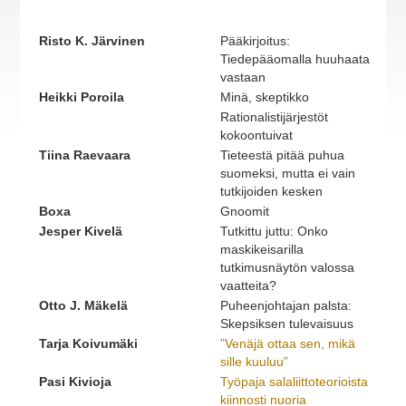
Risto K. Järvinen
Pääkirjoitus:
Tiedepääomalla huuhaata
vastaan
Heikki Poroila
Minä, skeptikko
Rationalistijärjestöt
kokoontuivat
Tiina Raevaara
Tieteestä pitää puhua
suomeksi, mutta ei vain
tutkijoiden kesken
Boxa
Gnoomit
Jesper Kivelä
Tutkittu juttu: Onko
maskikeisarilla
tutkimusnäytön valossa
vaatteita?
Otto J. Mäkelä
Puheenjohtajan palsta:
Skepsiksen tulevaisuus
Tarja Koivumäki
”Venäjä ottaa sen, mikä
sille kuuluu”
Pasi Kivioja
Työpaja salaliittoteorioista
kiinnosti nuoria