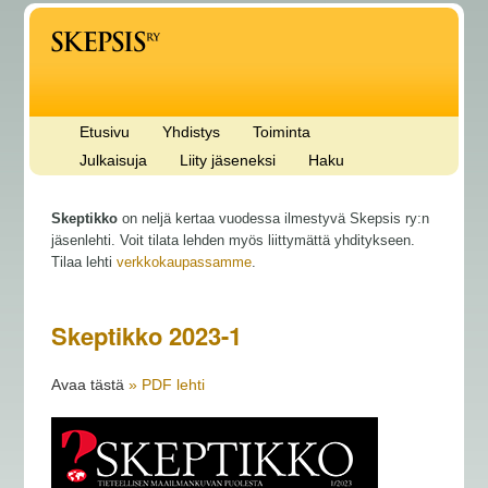
Etusivu
Yhdistys
Toiminta
Julkaisuja
Liity jäseneksi
Haku
Skeptikko
on neljä kertaa vuodessa ilmestyvä Skepsis ry:n
jäsenlehti. Voit tilata lehden myös liittymättä yhditykseen.
Tilaa lehti
verkkokaupassamme
.
Skeptikko 2023-1
Avaa tästä
» PDF lehti