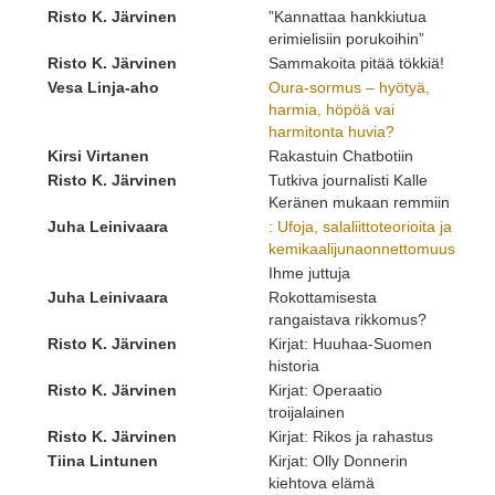
Risto K. Järvinen
”Kannattaa hankkiutua
erimielisiin porukoihin”
Risto K. Järvinen
Sammakoita pitää tökkiä!
Vesa Linja-aho
Oura-sormus – hyötyä,
harmia, höpöä vai
harmitonta huvia?
Kirsi Virtanen
Rakastuin Chatbotiin
Risto K. Järvinen
Tutkiva journalisti Kalle
Keränen mukaan remmiin
Juha Leinivaara
: Ufoja, salaliittoteorioita ja
kemikaalijunaonnettomuus
Ihme juttuja
Juha Leinivaara
Rokottamisesta
rangaistava rikkomus?
Risto K. Järvinen
Kirjat: Huuhaa-Suomen
historia
Risto K. Järvinen
Kirjat: Operaatio
troijalainen
Risto K. Järvinen
Kirjat: Rikos ja rahastus
Tiina Lintunen
Kirjat: Olly Donnerin
kiehtova elämä