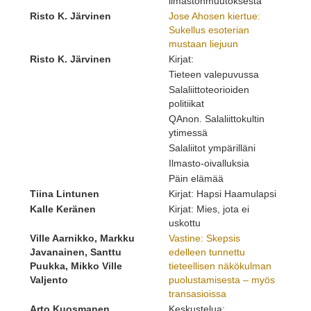
ilmastonmuutoksesta
Risto K. Järvinen
Jose Ahosen kiertue:
Sukellus esoterian
mustaan liejuun
Risto K. Järvinen
Kirjat:
Tieteen valepuvussa
Salaliittoteorioiden
politiikat
QAnon. Salaliittokultin
ytimessä
Salaliitot ympärilläni
Ilmasto-oivalluksia
Päin elämää
Tiina Lintunen
Kirjat: Hapsi Haamulapsi
Kalle Keränen
Kirjat: Mies, jota ei
uskottu
Ville Aarnikko, Markku
Vastine: Skepsis
Javanainen, Santtu
edelleen tunnettu
Puukka, Mikko Ville
tieteellisen näkökulman
Valjento
puolustamisesta – myös
transasioissa
Arto Kuosmanen
Keskustelua: