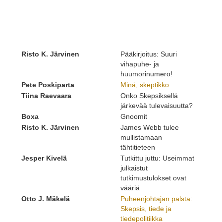
Risto K. Järvinen
Pääkirjoitus: Suuri
vihapuhe- ja
huumorinumero!
Pete Poskiparta
Minä, skeptikko
Tiina Raevaara
Onko Skepsiksellä
järkevää tulevaisuutta?
Boxa
Gnoomit
Risto K. Järvinen
James Webb tulee
mullistamaan
tähtitieteen
Jesper Kivelä
Tutkittu juttu: Useimmat
julkaistut
tutkimustulokset ovat
vääriä
Otto J. Mäkelä
Puheenjohtajan palsta:
Skepsis, tiede ja
tiedepolitiikka