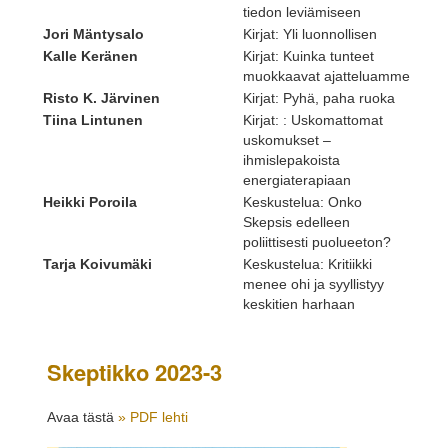
tiedon leviämiseen
Jori Mäntysalo
Kirjat: Yli luonnollisen
Kalle Keränen
Kirjat: Kuinka tunteet
muokkaavat ajatteluamme
Risto K. Järvinen
Kirjat: Pyhä, paha ruoka
Tiina Lintunen
Kirjat: : Uskomattomat
uskomukset –
ihmislepakoista
energiaterapiaan
Heikki Poroila
Keskustelua: Onko
Skepsis edelleen
poliittisesti puolueeton?
Tarja Koivumäki
Keskustelua: Kritiikki
menee ohi ja syyllistyy
keskitien harhaan
Skeptikko 2023-3
Avaa tästä
» PDF lehti