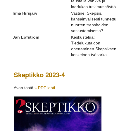
taustalla vankka ja
laadukas tutkimusnäyttö
Irma Hirsjärvi
Vastine: Skepsis,
kansainvälisesti tunnettu
nuorten transhoidon
vastustamisesta?
Jan Löfström
Keskustelua:
Tiedelukutaidon
opettaminen Skepsiksen
keskeinen työsarka
Skeptikko 2023-4
Avaa tästä
» PDF lehti