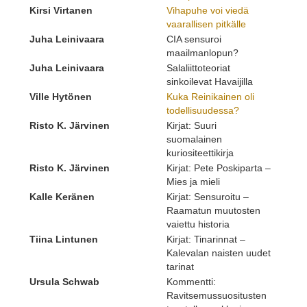
Kirsi Virtanen
Vihapuhe voi viedä
vaarallisen pitkälle
Juha Leinivaara
CIA sensuroi
maailmanlopun?
Juha Leinivaara
Salaliittoteoriat
sinkoilevat Havaijilla
Ville Hytönen
Kuka Reinikainen oli
todellisuudessa?
Risto K. Järvinen
Kirjat: Suuri
suomalainen
kuriositeettikirja
Risto K. Järvinen
Kirjat: Pete Poskiparta –
Mies ja mieli
Kalle Keränen
Kirjat: Sensuroitu –
Raamatun muutosten
vaiettu historia
Tiina Lintunen
Kirjat: Tinarinnat –
Kalevalan naisten uudet
tarinat
Ursula Schwab
Kommentti:
Ravitsemussuositusten