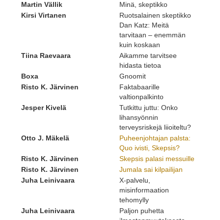
Martin Vällik
Minä, skeptikko
Kirsi Virtanen
Ruotsalainen skeptikko
Dan Katz: Meitä
tarvitaan – enemmän
kuin koskaan
Tiina Raevaara
Aikamme tarvitsee
hidasta tietoa
Boxa
Gnoomit
Risto K. Järvinen
Faktabaarille
valtionpalkinto
Jesper Kivelä
Tutkittu juttu: Onko
lihansyönnin
terveysriskejä liioiteltu?
Otto J. Mäkelä
Puheenjohtajan palsta:
Quo ivisti, Skepsis?
Risto K. Järvinen
Skepsis palasi messuille
Risto K. Järvinen
Jumala sai kilpailijan
Juha Leinivaara
X-palvelu,
misinformaation
tehomylly
Juha Leinivaara
Paljon puhetta