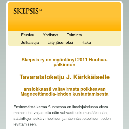
Etusivu
Yhdistys
Toiminta
Julkaisuja
Liity jäseneksi
Haku
Skepsis ry on myöntänyt 2011 Huuhaa-
palkinnon
Tavarataloketju J. Kärkkäiselle
ansiokkaasti valtavirrasta poikkeavan
Magneettimedia-lehden kustantamisesta
Ensimmäistä kertaa Suomessa on ilmaisjakelussa oleva
mainoslehti valjastettu näin vahvasti uskomuslääkinnän,
salaliittojen sekä virheellisen ja näennäistieteellisen tiedon
levittämiseen.