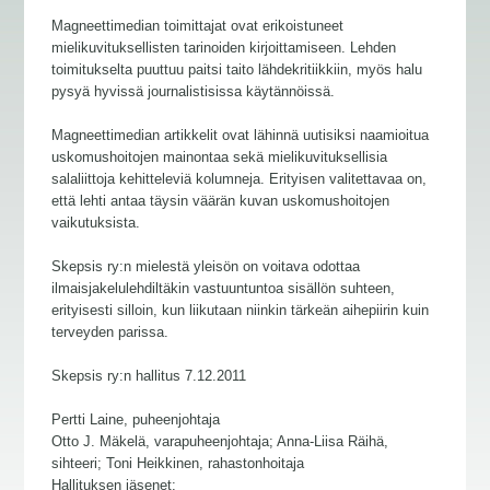
Magneettimedian toimittajat ovat erikoistuneet
mielikuvituksellisten tarinoiden kirjoittamiseen. Lehden
toimitukselta puuttuu paitsi taito lähdekritiikkiin, myös halu
pysyä hyvissä journalistisissa käytännöissä.
Magneettimedian artikkelit ovat lähinnä uutisiksi naamioitua
uskomushoitojen mainontaa sekä mielikuvituksellisia
salaliittoja kehitteleviä kolumneja. Erityisen valitettavaa on,
että lehti antaa täysin väärän kuvan uskomushoitojen
vaikutuksista.
Skepsis ry:n mielestä yleisön on voitava odottaa
ilmaisjakelulehdiltäkin vastuuntuntoa sisällön suhteen,
erityisesti silloin, kun liikutaan niinkin tärkeän aihepiirin kuin
terveyden parissa.
Skepsis ry:n hallitus 7.12.2011
Pertti Laine, puheenjohtaja
Otto J. Mäkelä, varapuheenjohtaja; Anna-Liisa Räihä,
sihteeri; Toni Heikkinen, rahastonhoitaja
Hallituksen jäsenet: