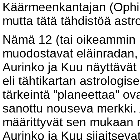
Käärmeenkantajan (Ophiu
mutta tätä tähdistöä astro
Nämä 12 (tai oikeammin 
muodostavat eläinradan, j
Aurinko ja Kuu näyttävät
eli tähtikartan astrologi
tärkeintä ”planeettaa” ova
sanottu nouseva merkki. 
määrittyvät sen mukaan 
Aurinko ja Kuu sijaitsev