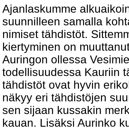
Ajanlaskumme alkuaikoina
suunnilleen samalla koht
nimiset tähdistöt. Sitte
kiertyminen on muuttanut 
Auringon ollessa Vesimi
todellisuudessa Kauriin 
tähdistöt ovat hyvin eriko
näkyy eri tähdistöjen suu
sen sijaan kussakin merk
kauan. Lisäksi Aurinko k