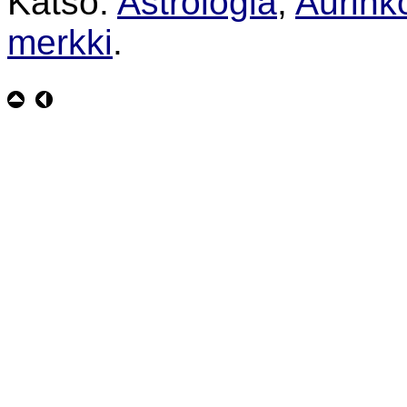
Katso:
Astrologia
;
Aurink
merkki
.