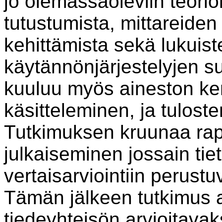
jo olemassaoleviin teorioi
tutustumista, mittareiden 
kehittämista sekä lukuist
käytännönjärjestelyjen su
kuuluu myös aineston ke
käsitteleminen, ja tuloste
Tutkimuksen kruunaa rapor
julkaiseminen jossain tiet
vertaisarviointiin perust
Tämän jälkeen tutkimus 
tiedeyhteisön arvioitavak