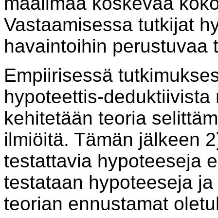
maailmaa koskevaa koko
Vastaamisessa tutkijat hy
havaintoihin perustuvaa 
Empiirisessä tutkimukse
hypoteettis-deduktiivista
kehitetään teoria selitt
ilmiöitä. Tämän jälkeen 2
testattavia hypoteeseja e
testataan hypoteeseja ja 
teorian ennustamat oletu