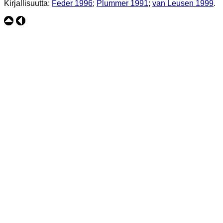
Kirjallisuutta:
Feder 1996
;
Plummer 1991
;
van Leusen 1999
.