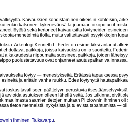
vällisyyttä. Kaivauksien kohdistaminen oikeisiin kohteisiin, ark
t kuitenkin katsoneet kykenevänsä tarjoamaan oikopolun ihmisku
taneet löytöjä sekä kertoneet kaivauksilta löytyneiden esineid
koskopia-menetelmiä ilolla, mutta valitettavasti psyykikkojen lupa
ksia. Arkeologi Kenneth L. Feder on esimerkiksi antanut alkeisku
t ehdottavat paikkoja, joissa kaivauksia on jo suoritettu. Feder
vat aikakaudesta riippumatta suosineet paikkoja, joiden läheis
helppo puolustettavuus ovat ohjanneet asutuspaikan valinnassa.
 kaivaukselta löytyy — menestyksettä. Eräässä tapauksessa psyyk
 esineitä ja erittäin vanha ruukku. Edes löytynyttä hautapaikk
vat joskus tavalliseen päättelyyn perustuvia itsestäänselvyyks
 arvioida asutuksen olleen lähellä vettä. Jos tulkinnat eivät ole
nkimaailmasta saamien tietojen mukaan Piltdownin ihminen oli 
sa tietoa menneistä, nykyisistä ja tulevista tapahtumista — oli 
downin ihminen
;
Taikavarpu
.