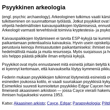
Psyykkinen arkeologia
(engl. psychic archaeology). Arkeologinen tutkimus vaatii kärsi
tulkitseminen on suunnattoman työlästä. Jotkut psyykikot ova
vihjeitä hedelmällisten kaivauspaikkojen löytämisessä, ennus
Arkeologit varmasti tervehtisivät toimivia kryptestesia- ja psy
Kaivauspaikkojen löytämiseen ei tarvita ESP-kykyjä tai kummitu
paikantamaan potentiaalisia kaivauksia. Hyvin usein opiskelija
perustuvia keinoja ihmisasutusten paikantamiseksi: ihmiset o
hedelmällistä maata ja muita resursseja. Myös suojaisuus ja 
siis helppo päästä pitkälle ilman erityisiä kykyjä.
Psyykikot ovat myös ennustaneet mitä esineitä joltain tietyltä
ei kyennyt kertomaan, että kaivaukselta löytyy kymmeniä pikku
Federin mukaan psyykikkojen tulkinnat löytyneistä esineistä o
esineiden joukossa kotilo, ei vaadi suuriakaan psyykkisiä kykyjä
Esimerkiksi suuresti kunnioitetun psyykikko Edgar Caycen he
Ilmeisesti akaasiseen arkistoon — jossa Cayce vieraili hakemas
ihmisen huijaukseksi vuonna 1953.
Katso:
Akaasinen arkisto
;
Cayce, Edgar
;
Parapsykologia
;
Pilt