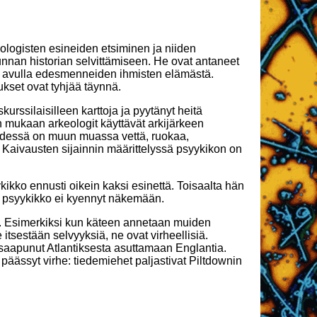
eologisten esineiden etsiminen ja niiden
nnan historian selvittämiseen. He ovat antaneet
en avulla edesmenneiden ihmisten elämästä.
ukset ovat tyhjää täynnä.
rssilaisilleen karttoja ja pyytänyt heitä
in mukaan arkeologit käyttävät arkijärkeen
yydessä on muun muassa vettä, ruokaa,
 Kaivausten sijainnin määrittelyssä psyykikon on
ikko ennusti oikein kaksi esinettä. Toisaalta hän
aa psyykikko ei kyennyt näkemään.
iä. Esimerkiksi kun käteen annetaan muiden
 itsestään selvyyksiä, ne ovat virheellisiä.
saapunut Atlantiksesta asuttamaan Englantia.
päässyt virhe: tiedemiehet paljastivat Piltdownin