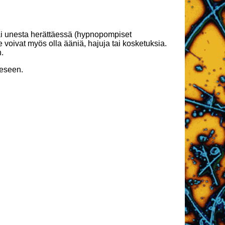
 tai unesta herättäessä (hypnopompiset
e voivat myös olla ääniä, hajuja tai kosketuksia.
n.
eeseen.