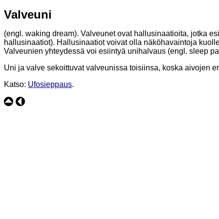
Valveuni
(engl. waking dream). Valveunet ovat hallusinaatioita, jotka e
hallusinaatiot). Hallusinaatiot voivat olla näköhavaintoja kuoll
Valveunien yhteydessä voi esiintyä unihalvaus (engl. sleep para
Uni ja valve sekoittuvat valveunissa toisiinsa, koska aivojen eri
Katso:
Ufosieppaus
.