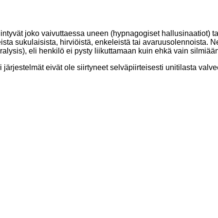
siintyvät joko vaivuttaessa uneen (hypnagogiset hallusinaatiot)
eista sukulaisista, hirviöistä, enkeleistä tai avaruusolennoista. N
lysis), eli henkilö ei pysty liikuttamaan kuin ehkä vain silmiää
 järjestelmät eivät ole siirtyneet selväpiirteisesti unitilasta valv