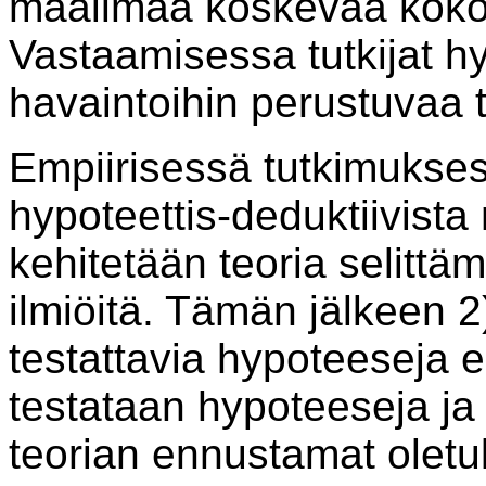
maailmaa koskevaa koko
Vastaamisessa tutkijat hy
havaintoihin perustuvaa 
Empiirisessä tutkimukse
hypoteettis-deduktiivista
kehitetään teoria selitt
ilmiöitä. Tämän jälkeen 2
testattavia hypoteeseja e
testataan hypoteeseja ja 
teorian ennustamat oletu