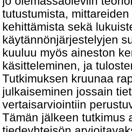
jo olemassaoleviin teorioi
tutustumista, mittareiden 
kehittämista sekä lukuist
käytännönjärjestelyjen su
kuuluu myös aineston ke
käsitteleminen, ja tuloste
Tutkimuksen kruunaa rapor
julkaiseminen jossain tiet
vertaisarviointiin perust
Tämän jälkeen tutkimus 
tiedeyhteisön arvioitavak