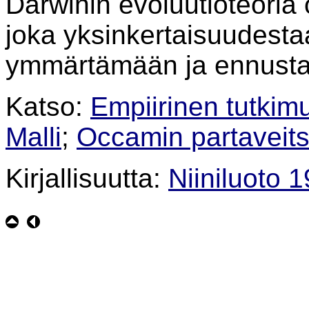
Darwinin evoluutioteoria 
joka yksinkertaisuudesta
ymmärtämään ja ennustam
Katso:
Empiirinen tutkim
Malli
;
Occamin partaveits
Kirjallisuutta:
Niiniluoto 