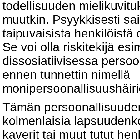
todellisuuden mielikuvitu
muutkin. Psyykkisesti sai
taipuvaisista henkilöist
Se voi olla riskitekijä esi
dissosiatiivisessa persoo
ennen tunnettin nimellä
monipersoonallisuushäiri
Tämän persoonallisuuden 
kolmenlaisia lapsuuden
kaverit tai muut tutut hen