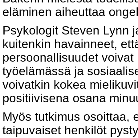
eläminen aiheuttaa ongelm
Psykologit Steven Lynn j
kuitenkin havainneet, ett
persoonallisuudet voivat
työelämässä ja sosiaali
voivatkin kokea mielikuvi
positiivisena osana minu
Myös tutkimus osoittaa, 
taipuvaiset henkilöt pys