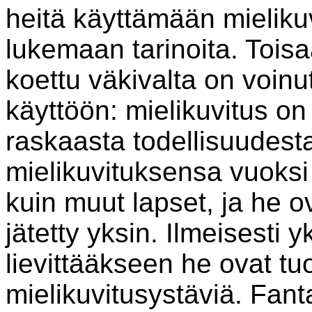
heitä käyttämään mielikuv
lukemaan tarinoita. Tois
koettu väkivalta on voinu
käyttöön: mielikuvitus on
raskaasta todellisuudes
mielikuvituksensa vuoksi h
kuin muut lapset, ja he o
jätetty yksin. Ilmeisesti y
lievittääkseen he ovat tu
mielikuvitusystäviä. Fan