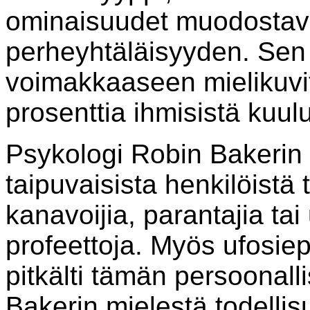
ominaisuudet muodostava
perheyhtäläisyyden. Sen
voimakkaaseen mielikuvi
prosenttia ihmisistä kuu
Psykologi Robin Bakerin
taipuvaisista henkilöistä 
kanavoijia, parantajia tai
profeettoja. Myös ufosiep
pitkälti tämän persoonal
Bakerin mielestä todellis