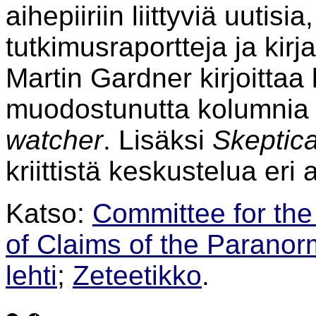
aihepiiriin liittyviä uutisi
tutkimusraportteja ja kirj
Martin Gardner kirjoittaa 
muodostunutta kolumni
watcher
. Lisäksi
Skeptica
kriittistä keskustelua eri 
Katso:
Committee for the 
of Claims of the Paranor
lehti
;
Zeteetikko
.