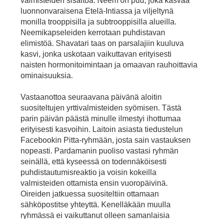
valmisteiden sisältöä. Neem on puu, joka kasvaa
luonnonvaraisena Etelä-Intiassa ja viljeltynä
monilla trooppisilla ja subtrooppisilla alueilla.
Neemikapseleiden kerrotaan puhdistavan
elimistöä. Shavatari taas on parsalajiin kuuluva
kasvi, jonka uskotaan vaikuttavan erityisesti
naisten hormonitoimintaan ja omaavan rauhoittavia
ominaisuuksia.
Vastaanottoa seuraavana päivänä aloitin
suositeltujen yrttivalmisteiden syömisen. Tästä
parin päivän päästä minulle ilmestyi ihottumaa
erityisesti kasvoihin. Laitoin asiasta tiedustelun
Facebookin Pitta-ryhmään, josta sain vastauksen
nopeasti. Pardamanin puoliso vastasi ryhmän
seinällä, että kyseessä on todennäköisesti
puhdistautumisreaktio ja voisin kokeilla
valmisteiden ottamista ensin vuoropäivinä.
Oireiden jatkuessa suositeltiin ottamaan
sähköpostitse yhteyttä. Kenelläkään muulla
ryhmässä ei vaikuttanut olleen samanlaisia