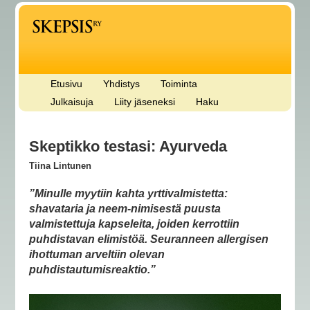
Etusivu
Yhdistys
Toiminta
Julkaisuja
Liity jäseneksi
Haku
Skeptikko testasi: Ayurveda
Tiina Lintunen
”Minulle myytiin kahta yrttivalmistetta:
shavataria ja neem-nimisestä puusta
valmistettuja kapseleita, joiden kerrottiin
puhdistavan elimistöä. Seuranneen allergisen
ihottuman arveltiin olevan
puhdistautumisreaktio.”