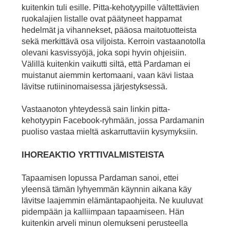
kuitenkin tuli esille. Pitta-kehotyypille vältettävien
ruokalajien listalle ovat päätyneet happamat
hedelmät ja vihannekset, pääosa maitotuotteista
sekä merkittävä osa viljoista. Kerroin vastaanotolla
olevani kasvissyöjä, joka sopi hyvin ohjeisiin.
Välillä kuitenkin vaikutti siltä, että Pardaman ei
muistanut aiemmin kertomaani, vaan kävi listaa
lävitse rutiininomaisessa järjestyksessä.
Vastaanoton yhteydessä sain linkin pitta-
kehotyypin Facebook-ryhmään, jossa Pardamanin
puoliso vastaa mieltä askarruttaviin kysymyksiin.
IHOREAKTIO YRTTIVALMISTEISTA
Tapaamisen lopussa Pardaman sanoi, ettei
yleensä tämän lyhyemmän käynnin aikana käy
lävitse laajemmin elämäntapaohjeita. Ne kuuluvat
pidempään ja kalliimpaan tapaamiseen. Hän
kuitenkin arveli minun olemukseni perusteella