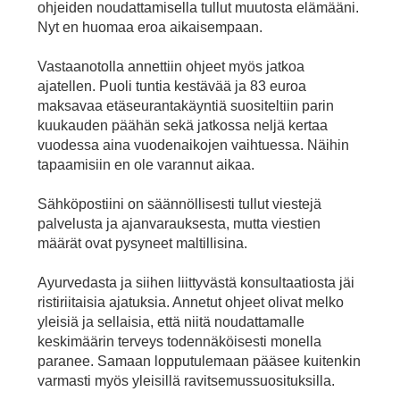
ohjeiden noudattamisella tullut muutosta elämääni.
Nyt en huomaa eroa aikaisempaan.
Vastaanotolla annettiin ohjeet myös jatkoa
ajatellen. Puoli tuntia kestävää ja 83 euroa
maksavaa etäseurantakäyntiä suositeltiin parin
kuukauden päähän sekä jatkossa neljä kertaa
vuodessa aina vuodenaikojen vaihtuessa. Näihin
tapaamisiin en ole varannut aikaa.
Sähköpostiini on säännöllisesti tullut viestejä
palvelusta ja ajanvarauksesta, mutta viestien
määrät ovat pysyneet maltillisina.
Ayurvedasta ja siihen liittyvästä konsultaatiosta jäi
ristiriitaisia ajatuksia. Annetut ohjeet olivat melko
yleisiä ja sellaisia, että niitä noudattamalle
keskimäärin terveys todennäköisesti monella
paranee. Samaan lopputulemaan pääsee kuitenkin
varmasti myös yleisillä ravitsemussuosituksilla.