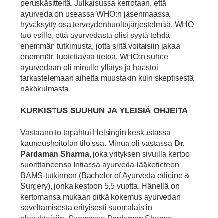
peruskäsitteitä. Julkaisussa kerrotaan, että
ayurveda on useassa WHO:n jäsenmaassa
hyväksytty osa terveydenhuoltojärjestelmää. WHO
tuo esille, että ayurvedasta olisi syytä tehdä
enemmän tutkimusta, jotta siitä voitaisiin jakaa
enemmän luotettavaa tietoa. WHO:n suhde
ayurvedaan oli minulle yllätys ja haastoi
tarkastelemaan aihetta muustakin kuin skeptisestä
näkökulmasta.
KURKISTUS SUUHUN JA YLEISIÄ OHJEITA
Vastaanotto tapahtui Helsingin keskustassa
kauneushoitolan tiloissa. Minua oli vastassa
Dr.
Pardaman Sharma
, joka yrityksen sivuilla kertoo
suorittaneensa Intiassa ayurveda-lääketieteen
BAMS-tutkinnon (Bachelor of Ayurveda edicine &
Surgery), jonka kestoon 5,5 vuotta. Hänellä on
kertomansa mukaan pitkä kokemus ayurvedan
soveltamisesta erityisesti suomalaisiin