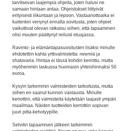
tarvitsevan laajempia ohjeita, joten halusi ne
samaan hintaan antaa. Ohjeistukset liittyivät
erityisesti liikuntaan ja lepoon. Vastaanottoaika ei
kuitenkin venynyt ennalta sovitusta, joten ohjeet
vaikuttivat olevan ratkaisu siihen, että tapaaminen
olisi muuten päättynyt reilusti etuajassa.
Ravinto- ja elämäntapasuositusten lisäksi minulle
ehdotettiin kahta yrttivalmistetta: neemiä ja
shatavaria. Hintaa ei tässä kohdin kerrottu, mutta
myöhemmin laskussa huomasin yhteishinnaksi 50
euroa.
Kysyin tarkemmin valmisteiden tarkoitusta, mutta
siihen en saanut kunnon vastausta. Minulle
kerrottiin, että valmisteita käytetään laajasti ympäri
maailmaa. Näiden tuotteiden kerrottiin sopivan
juuri pitta-kehotyypille.
Selvitin tapaamisen jälkeen tarkemmin