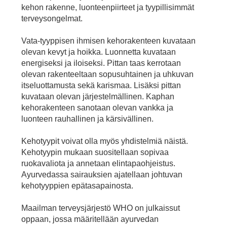
kehon rakenne, luonteenpiirteet ja tyypillisimmät
terveysongelmat.
Vata-tyyppisen ihmisen kehorakenteen kuvataan
olevan kevyt ja hoikka. Luonnetta kuvataan
energiseksi ja iloiseksi. Pittan taas kerrotaan
olevan rakenteeltaan sopusuhtainen ja uhkuvan
itseluottamusta sekä karismaa. Lisäksi pittan
kuvataan olevan järjestelmällinen. Kaphan
kehorakenteen sanotaan olevan vankka ja
luonteen rauhallinen ja kärsivällinen.
Kehotyypit voivat olla myös yhdistelmiä näistä.
Kehotyypin mukaan suositellaan sopivaa
ruokavaliota ja annetaan elintapaohjeistus.
Ayurvedassa sairauksien ajatellaan johtuvan
kehotyyppien epätasapainosta.
Maailman terveysjärjestö WHO on julkaissut
oppaan, jossa määritellään ayurvedan