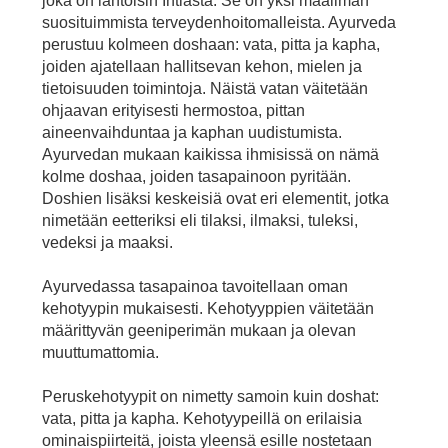
joka on lähtöisin Intiasta. Se on yksi maailman
suosituimmista terveydenhoitomalleista. Ayurveda
perustuu kolmeen doshaan: vata, pitta ja kapha,
joiden ajatellaan hallitsevan kehon, mielen ja
tietoisuuden toimintoja. Näistä vatan väitetään
ohjaavan erityisesti hermostoa, pittan
aineenvaihduntaa ja kaphan uudistumista.
Ayurvedan mukaan kaikissa ihmisissä on nämä
kolme doshaa, joiden tasapainoon pyritään.
Doshien lisäksi keskeisiä ovat eri elementit, jotka
nimetään eetteriksi eli tilaksi, ilmaksi, tuleksi,
vedeksi ja maaksi.
Ayurvedassa tasapainoa tavoitellaan oman
kehotyypin mukaisesti. Kehotyyppien väitetään
määrittyvän geeniperimän mukaan ja olevan
muuttumattomia.
Peruskehotyypit on nimetty samoin kuin doshat:
vata, pitta ja kapha. Kehotyypeillä on erilaisia
ominaispiirteitä, joista yleensä esille nostetaan