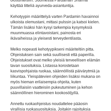
olosuhteisiin. Suomessa Pardaman Sharma
käyttää titteliä ayurveda-asiantuntija.
Kehotyypin määrittelyä varten Pardamin havainnoi
ulkoista olemustani, mittasi pulssin ja katsoi kielen.
Tämän lisäksi hän kysyi tarkempia kysymyksiä
muunmuassa elintavoistani, painosta eri
ikävaiheissa ja yleisesti terveydentilasta.
Melko nopeasti kehotyypikseni määriteltiin pitta.
Ohjeistuksen sain sekä suullisesti että paperilla.
Ohjeistukset ovat melko yleisiä terveellisen elämän
tavan suosituksia. Listassa korostetaan
kasvispohjaista ruokaa, säännöllistä päivärytmiä ja
liikuntaa. Yleispätevien ohjeiden lisäksi mukana on
myös hieman erilaisempia ohjeita, kuten
puuvillaisiin vaatteisiin pukeutuminen ja kehon
säännöllinen hierominen kookosöljyllä.
Annettu ruokaohjeistus noudattelee pääosin
virallisia ruokasuosituksia. Joitakin rajoituksia