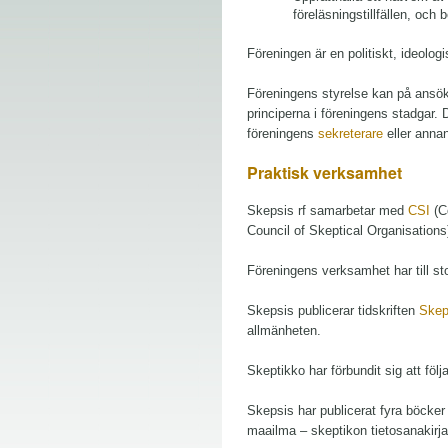
föreläsningstillfällen, och
Föreningen är en politiskt, ideolo
Föreningens styrelse kan på ansö
principerna i föreningens stadgar.
föreningens
sekreterare
eller annan
Praktisk verksamhet
Skepsis rf samarbetar med
CSI
(C
Council of Skeptical Organisation
Föreningens verksamhet har till st
Skepsis publicerar tidskriften
Skep
allmänheten.
Skeptikko har förbundit sig att föl
Skepsis har publicerat fyra böcker
maailma – skeptikon tietosanakirj