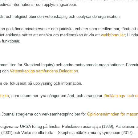
 bedriva informations- och upplysningsarbete.
giskt och religiöst obunden vetenskaplig och upplysande organisation.
kan godkänna privatpersoner och juridiska enheter som medlemmar, förutsatt
 Det enklaste sättet att ansöka om medlemskap är via ett
webbformulär
; i und
 funktionär.
ommittee for Skeptical Inquiry) och andra motsvarande organisationer. Fören
s) och
Vetenskapliga samfundens Delegation
.
or del fokuserat på upplysning och information.
tikko
, som utkommer fyra gånger om året, och arrangerar
föreläsnings- och di
ja Journalistreglerna och verksamhetsprinciper för
Opinionsnämnden för mass
 utgivna av URSA förlag på finska: Paholaisen asianajaja (1989), Paholaisen 
a (2001) och Voiko se olla totta – Skeptisiä näkökulmia nykymenoon (2017).