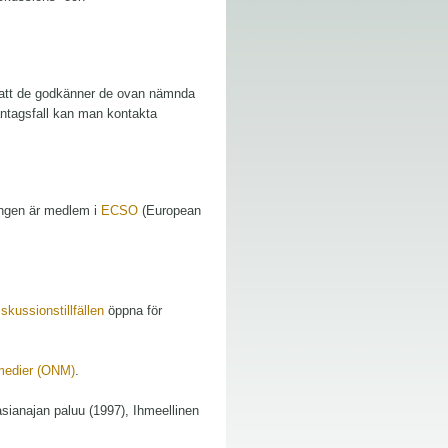
 att de godkänner de ovan nämnda
antagsfall kan man kontakta
ingen är medlem i
ECSO
(European
skussionstillfällen
öppna för
medier (ONM)
.
asianajan paluu (1997), Ihmeellinen