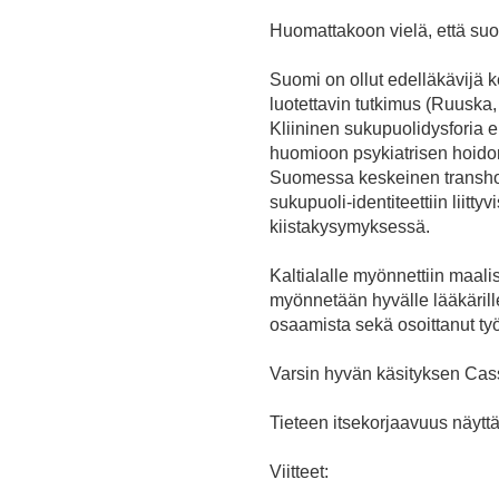
Huomattakoon vielä, että suom
Suomi on ollut edelläkävijä 
luotettavin tutkimus (Ruuska, 
Kliininen sukupuolidysforia 
huomioon psykiatrisen hoidon
Suomessa keskeinen transhoit
sukupuoli-identiteettiin liitt
kiistakysymyksessä.
Kaltialalle myönnettiin maal
myönnetään hyvälle lääkärille,
osaamista sekä osoittanut työ
Varsin hyvän käsityksen Cas
Tieteen itsekorjaavuus näyt
Viitteet: