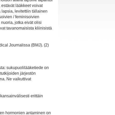
 estävät lääkkeet voivat
apsia, levitettiin tällainen
oivien / feminisoivien
uoria, jotka eivät olisi
vat tavanomaisista kliinisistä
dical Journalissa (BMJ). (2)
ista: sukupuolilääketiede on
utkijoiden järjestön
na. Ne vaikuttivat
kansainvälisesti erittäin
vien hormonien antaminen on