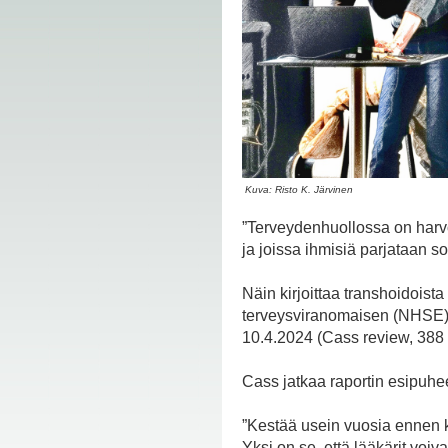
Kuva: Risto K. Järvinen
”Terveydenhuollossa on harvo
ja joissa ihmisiä parjataan s
Näin kirjoittaa transhoidoista
terveysviranomaisen (NHSE) a
10.4.2024 (Cass review, 388 s
Cass jatkaa raportin esipuhe
”Kestää usein vuosia ennen ku
Yksi on se, että lääkärit voiv