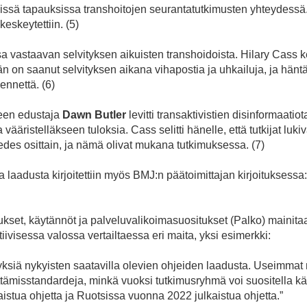
yisissä tapauksissa transhoitojen seurantatutkimusten yhteydess
eskeytettiin. (5)
a vastaavan selvityksen aikuisten transhoidoista. Hilary Cass ker
n on saanut selvityksen aikana vihapostia ja uhkailuja, ja hänt
kennettä. (6)
een edustaja
Dawn Butler
levitti transaktivistien disinformaatiota
 vääristelläkseen tuloksia. Cass selitti hänelle, että tutkijat luki
t edes osittain, ja nämä olivat mukana tutkimuksessa. (7)
laadusta kirjoitettiin myös BMJ:n päätoimittajan kirjoituksessa: 
kset, käytännöt ja palveluvalikoimasuositukset (Palko) mainita
iivisessa valossa vertailtaessa eri maita, yksi esimerkki:
ksiä nykyisten saatavilla olevien ohjeiden laadusta. Useimmat 
ttämisstandardeja, minkä vuoksi tutkimusryhmä voi suositella kä
tua ohjetta ja Ruotsissa vuonna 2022 julkaistua ohjetta.”