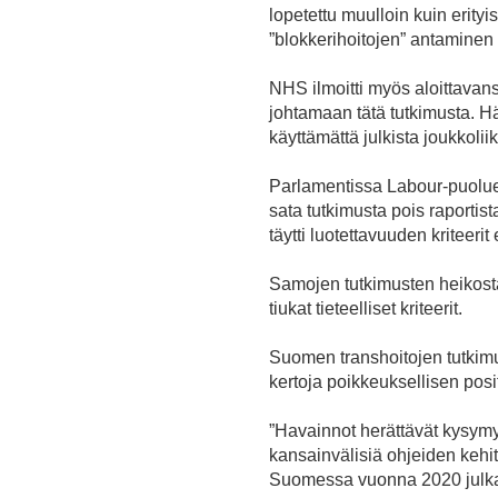
lopetettu muulloin kuin erit
”blokkerihoitojen” antaminen k
NHS ilmoitti myös aloittavans
johtamaan tätä tutkimusta. Hä
käyttämättä julkista joukkolii
Parlamentissa Labour-puolu
sata tutkimusta pois raportista
täytti luotettavuuden kriteeri
Samojen tutkimusten heikosta 
tiukat tieteelliset kriteerit.
Suomen transhoitojen tutkimu
kertoja poikkeuksellisen posit
”Havainnot herättävät kysymy
kansainvälisiä ohjeiden kehi
Suomessa vuonna 2020 julkais