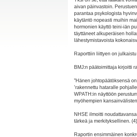
aivan päinvastoin. Perustuen
parantaa psykologista hyvinvoi
käytäntö nopeasti muihin mai
hormonien käyttö teini-iän pu
täyttäneet alkuperäisen hollan
lähestymistavoista kokonaisva
Raporttiin liittyen on julkais
BMJ:n päätoimittaja kirjoitti 
”Hänen johtopäätöksensä on hu
’rakennettu hataralle pohjall
WPATH:in näyttöön perustumatt
myöhempien kansainvälisten 
NHSE ilmoitti noudattavansa C
tärkeä ja merkityksellinen. (4
Raportin ensimmäinen konkre