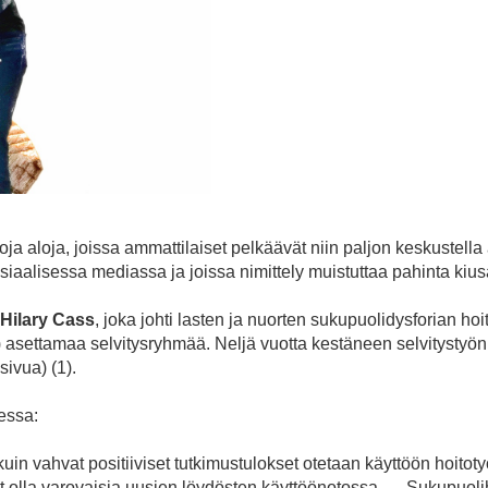
ja aloja, joissa ammattilaiset pelkäävät niin paljon keskustell
osiaalisessa mediassa ja joissa nimittely muistuttaa pahinta kiu
Hilary Cass
, joka johti lasten ja nuorten sukupuolidysforian ho
settamaa selvitysryhmää. Neljä vuotta kestäneen selvitystyön l
ivua) (1).
essa:
in vahvat positiiviset tutkimustulokset otetaan käyttöön hoitot
at olla varovaisia uusien löydösten käyttöönotossa. - - Sukupuoli