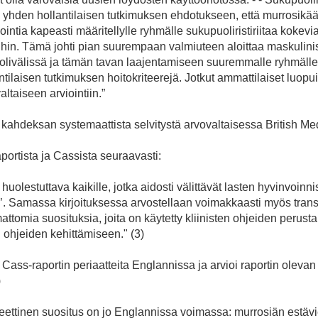
 yhden hollantilaisen tutkimuksen ehdotukseen, että murrosikää
ntia kapeasti määritellylle ryhmälle sukupuoliristiriitaa kokevia l
hin. Tämä johti pian suurempaan valmiuteen aloittaa maskulinis
olivälissä ja tämän tavan laajentamiseen suuremmalle ryhmälle n
tilaisen tutkimuksen hoitokriteerejä. Jotkut ammattilaiset luopui
ltaiseen arviointiin.”
tu kahdeksan systemaattista selvitystä arvovaltaisessa British Me
raportista ja Cassista seuraavasti:
olestuttava kaikille, jotka aidosti välittävät lasten hyvinvoinn
e’. Samassa kirjoituksessa arvostellaan voimakkaasti myös transt
omia suosituksia, joita on käytetty kliinisten ohjeiden perusta
ohjeiden kehittämiseen." (3)
ass-raportin periaatteita Englannissa ja arvioi raportin olevan 
)
ettinen suositus on jo Englannissa voimassa: murrosiän estä