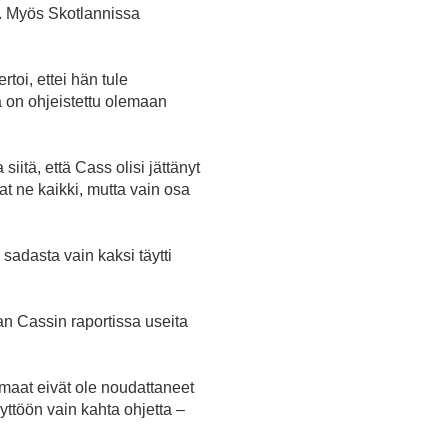
ä. Myös Skotlannissa
toi, ettei hän tule
ä on ohjeistettu olemaan
 siitä, että Cass olisi jättänyt
vat ne kaikki, mutta vain osa
sadasta vain kaksi täytti
an Cassin raportissa useita
maat eivät ole noudattaneet
yttöön vain kahta ohjetta –