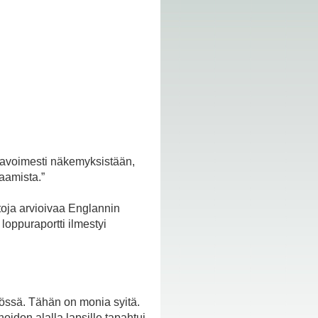
a avoimesti näkemyksistään,
saamista.”
itoja arvioivaa Englannin
oppuraportti ilmestyi
yössä. Tähän on monia syitä.
hoidon alalla lapsille tapahtui