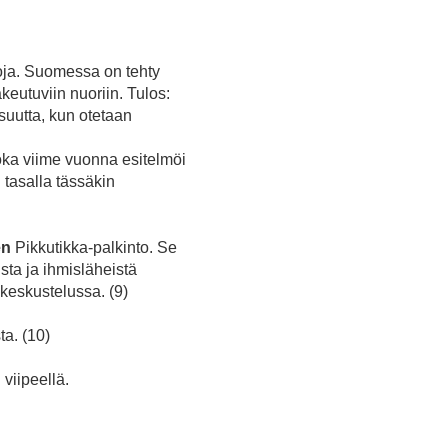
toja. Suomessa on tehty
akeutuviin nuoriin. Tulos:
suutta, kun otetaan
joka viime vuonna esitelmöi
n tasalla tässäkin
en
Pikkutikka-palkinto. Se
ista ja ihmisläheistä
 keskustelussa. (9)
a. (10)
viipeellä.