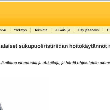
sivu
Yhdistys
Toiminta
Julkaisuja
Liity jäseneksi
H
alaiset sukupuoliristiriidan hoitokäytännöt
ä aikana vihapostia ja uhkailuja, ja häntä ohjeistettiin olem