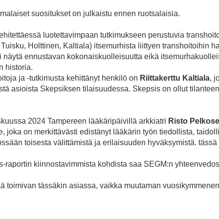
alaiset suositukset on julkaistu ennen ruotsalaisia.
kehitettäessä luotettavimpaan tutkimukseen perustuvia transhoi
Tuisku, Holttinen, Kaltiala) itsemurhista liittyen transhoitoihin h
ei näytä ennustavan kokonaiskuolleisuutta eikä itsemurhakuollei
 historia.
oja ja -tutkimusta kehittänyt henkilö on
Riittakerttu Kaltiala
, 
yvistä asioista Skepsiksen tilaisuudessa. Skepsis on ollut tilantee
iskuussa 2024 Tampereen lääkäripäivillä arkkiatri
Risto Pelkos
 joka on merkittävästi edistänyt lääkärin työn tiedollista, taidoll
ssään toisesta välittämistä ja erilaisuuden hyväksymistä. tässä
s-raportin kiinnostavimmista kohdista saa SEGM:n yhteenvedost
tää toimivan tässäkin asiassa, vaikka muutaman vuosikymmenen 