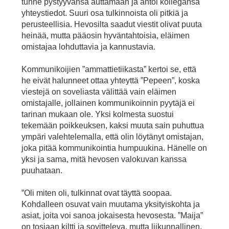
tunne pystyyvänsä auttamaan ja antoi kollegansa
yhteystiedot. Suuri osa tulkinnoista oli pitkiä ja
perusteellisia. Hevosilta saadut viestit olivat puuta
heinää, mutta pääosin hyväntahtoisia, eläimen
omistajaa lohduttavia ja kannustavia.
Kommunikoijien ”ammattietiikasta” kertoi se, että
he eivät halunneet ottaa yhteyttä ”Pepeen”, koska
viestejä on soveliasta välittää vain eläimen
omistajalle, jollainen kommunikoinnin pyytäjä ei
tarinan mukaan ole. Yksi kolmesta suostui
tekemään poikkeuksen, kaksi muuta sain puhuttua
ympäri valehtelemalla, että olin löytänyt omistajan,
joka pitää kommunikointia humpuukina. Hänelle on
yksi ja sama, mitä hevosen valokuvan kanssa
puuhataan.
”Oli miten oli, tulkinnat ovat täyttä soopaa.
Kohdalleen osuvat vain muutama yksityiskohta ja
asiat, joita voi sanoa jokaisesta hevosesta. ”Maija”
on tosiaan kiltti ja sovitteleva, mutta liikunnallinen.