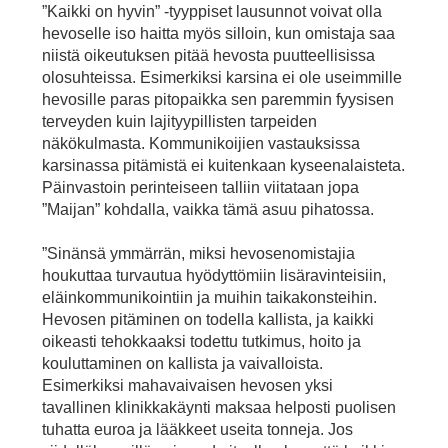
”Kaikki on hyvin” -tyyppiset lausunnot voivat olla
hevoselle iso haitta myös silloin, kun omistaja saa
niistä oikeutuksen pitää hevosta puutteellisissa
olosuhteissa. Esimerkiksi karsina ei ole useimmille
hevosille paras pitopaikka sen paremmin fyysisen
terveyden kuin lajityypillisten tarpeiden
näkökulmasta. Kommunikoijien vastauksissa
karsinassa pitämistä ei kuitenkaan kyseenalaisteta.
Päinvastoin perinteiseen talliin viitataan jopa
”Maijan” kohdalla, vaikka tämä asuu pihatossa.
”Sinänsä ymmärrän, miksi hevosenomistajia
houkuttaa turvautua hyödyttömiin lisäravinteisiin,
eläinkommunikointiin ja muihin taikakonsteihin.
Hevosen pitäminen on todella kallista, ja kaikki
oikeasti tehokkaaksi todettu tutkimus, hoito ja
kouluttaminen on kallista ja vaivalloista.
Esimerkiksi mahavaivaisen hevosen yksi
tavallinen klinikkakäynti maksaa helposti puolisen
tuhatta euroa ja lääkkeet useita tonneja. Jos