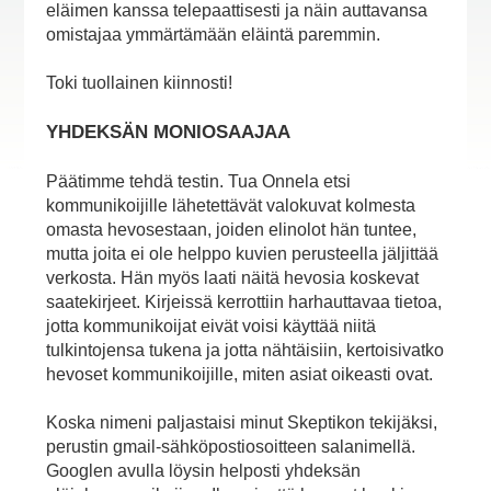
eläimen kanssa telepaattisesti ja näin auttavansa
omistajaa ymmärtämään eläintä paremmin.
Toki tuollainen kiinnosti!
YHDEKSÄN MONIOSAAJAA
Päätimme tehdä testin. Tua Onnela etsi
kommunikoijille lähetettävät valokuvat kolmesta
omasta hevosestaan, joiden elinolot hän tuntee,
mutta joita ei ole helppo kuvien perusteella jäljittää
verkosta. Hän myös laati näitä hevosia koskevat
saatekirjeet. Kirjeissä kerrottiin harhauttavaa tietoa,
jotta kommunikoijat eivät voisi käyttää niitä
tulkintojensa tukena ja jotta nähtäisiin, kertoisivatko
hevoset kommunikoijille, miten asiat oikeasti ovat.
Koska nimeni paljastaisi minut Skeptikon tekijäksi,
perustin gmail-sähköpostiosoitteen salanimellä.
Googlen avulla löysin helposti yhdeksän