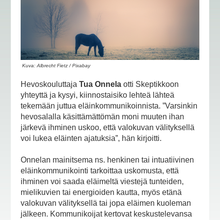
Kuva: Albrecht Fietz / Pixabay
Hevoskouluttaja
Tua Onnela
otti Skeptikkoon
yhteyttä ja kysyi, kiinnostaisiko lehteä lähteä
tekemään juttua eläinkommunikoinnista. ”Varsinkin
hevosalalla käsittämättömän moni muuten ihan
järkevä ihminen uskoo, että valokuvan välityksellä
voi lukea eläinten ajatuksia”, hän kirjoitti.
Onnelan mainitsema ns. henkinen tai intuatiivinen
eläinkommunikointi tarkoittaa uskomusta, että
ihminen voi saada eläimeltä viestejä tunteiden,
mielikuvien tai energioiden kautta, myös etänä
valokuvan välityksellä tai jopa eläimen kuoleman
jälkeen. Kommunikoijat kertovat keskustelevansa