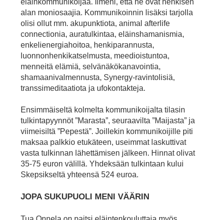
eläinkommunikoijaa. Ilmeni, että he ovat henkisen
alan moniosaajia. Kommunikoinnin lisäksi tarjolla
olisi ollut mm. akupunktiota, animal afterlife
connectionia, auratulkintaa, eläinshamanismia,
enkelienergiahoitoa, henkiparannusta,
luonnonhenkikatselmusta, meedioistuntoa,
menneitä elämiä, selvänäkökanavointia,
shamaanivalmennusta, Synergy-ravintolisiä,
transsimeditaatiota ja ufokontakteja.
Ensimmäiseltä kolmelta kommunikoijalta tilasin
tulkintapyynnöt ”Marasta”, seuraavilta ”Maijasta” ja
viimeisiltä ”Pepestä”. Joillekin kommunikoijille piti
maksaa palkkio etukäteen, useimmat laskuttivat
vasta tulkinnan lähettämisen jälkeen. Hinnat olivat
35-75 euron välillä. Yhdeksään tulkintaan kului
Skepsikseltä yhteensä 524 euroa.
JOPA SUKUPUOLI MENI VÄÄRIN
Tua Onnela on paitsi eläintenkouluttaja myös