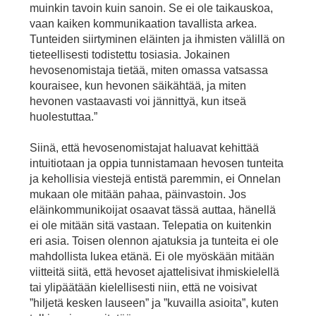
muinkin tavoin kuin sanoin. Se ei ole taikauskoa,
vaan kaiken kommunikaation tavallista arkea.
Tunteiden siirtyminen eläinten ja ihmisten välillä on
tieteellisesti todistettu tosiasia. Jokainen
hevosenomistaja tietää, miten omassa vatsassa
kouraisee, kun hevonen säikähtää, ja miten
hevonen vastaavasti voi jännittyä, kun itseä
huolestuttaa.”
Siinä, että hevosenomistajat haluavat kehittää
intuitiotaan ja oppia tunnistamaan hevosen tunteita
ja kehollisia viestejä entistä paremmin, ei Onnelan
mukaan ole mitään pahaa, päinvastoin. Jos
eläinkommunikoijat osaavat tässä auttaa, hänellä
ei ole mitään sitä vastaan. Telepatia on kuitenkin
eri asia. Toisen olennon ajatuksia ja tunteita ei ole
mahdollista lukea etänä. Ei ole myöskään mitään
viitteitä siitä, että hevoset ajattelisivat ihmiskielellä
tai ylipäätään kielellisesti niin, että ne voisivat
”hiljetä kesken lauseen” ja ”kuvailla asioita”, kuten