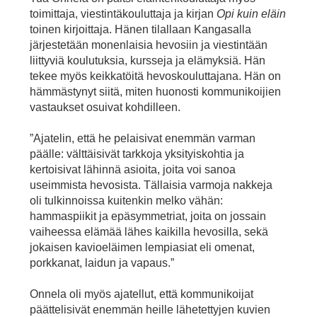
toimittaja, viestintäkouluttaja ja kirjan
Opi kuin eläin
toinen kirjoittaja. Hänen tilallaan Kangasalla
järjestetään monenlaisia hevosiin ja viestintään
liittyviä koulutuksia, kursseja ja elämyksiä. Hän
tekee myös keikkatöitä hevoskouluttajana. Hän on
hämmästynyt siitä, miten huonosti kommunikoijien
vastaukset osuivat kohdilleen.
”Ajatelin, että he pelaisivat enemmän varman
päälle: välttäisivät tarkkoja yksityiskohtia ja
kertoisivat lähinnä asioita, joita voi sanoa
useimmista hevosista. Tällaisia varmoja nakkeja
oli tulkinnoissa kuitenkin melko vähän:
hammaspiikit ja epäsymmetriat, joita on jossain
vaiheessa elämää lähes kaikilla hevosilla, sekä
jokaisen kavioeläimen lempiasiat eli omenat,
porkkanat, laidun ja vapaus.”
Onnela oli myös ajatellut, että kommunikoijat
päättelisivät enemmän heille lähetettyjen kuvien