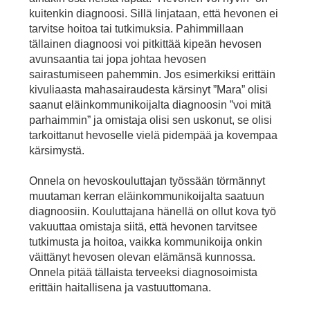
kuitenkin diagnoosi. Sillä linjataan, että hevonen ei
tarvitse hoitoa tai tutkimuksia. Pahimmillaan
tällainen diagnoosi voi pitkittää kipeän hevosen
avunsaantia tai jopa johtaa hevosen
sairastumiseen pahemmin. Jos esimerkiksi erittäin
kivuliaasta mahasairaudesta kärsinyt ”Mara” olisi
saanut eläinkommunikoijalta diagnoosin ”voi mitä
parhaimmin” ja omistaja olisi sen uskonut, se olisi
tarkoittanut hevoselle vielä pidempää ja kovempaa
kärsimystä.
Onnela on hevoskouluttajan työssään törmännyt
muutaman kerran eläinkommunikoijalta saatuun
diagnoosiin. Kouluttajana hänellä on ollut kova työ
vakuuttaa omistaja siitä, että hevonen tarvitsee
tutkimusta ja hoitoa, vaikka kommunikoija onkin
väittänyt hevosen olevan elämänsä kunnossa.
Onnela pitää tällaista terveeksi diagnosoimista
erittäin haitallisena ja vastuuttomana.