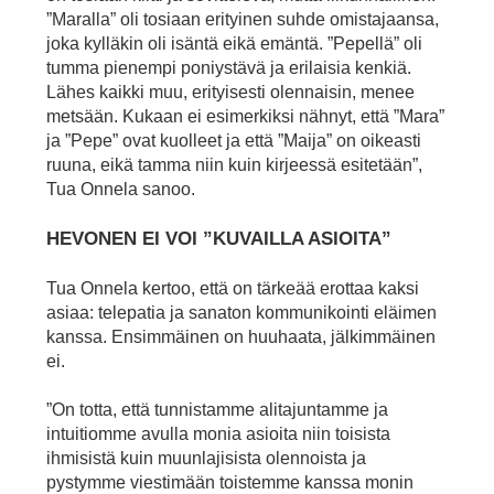
”Maralla” oli tosiaan erityinen suhde omistajaansa,
joka kylläkin oli isäntä eikä emäntä. ”Pepellä” oli
tumma pienempi poniystävä ja erilaisia kenkiä.
Lähes kaikki muu, erityisesti olennaisin, menee
metsään. Kukaan ei esimerkiksi nähnyt, että ”Mara”
ja ”Pepe” ovat kuolleet ja että ”Maija” on oikeasti
ruuna, eikä tamma niin kuin kirjeessä esitetään”,
Tua Onnela sanoo.
HEVONEN EI VOI ”KUVAILLA ASIOITA”
Tua Onnela kertoo, että on tärkeää erottaa kaksi
asiaa: telepatia ja sanaton kommunikointi eläimen
kanssa. Ensimmäinen on huuhaata, jälkimmäinen
ei.
”On totta, että tunnistamme alitajuntamme ja
intuitiomme avulla monia asioita niin toisista
ihmisistä kuin muunlajisista olennoista ja
pystymme viestimään toistemme kanssa monin