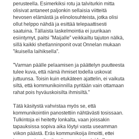
perusteella. Esimerkiksi rotu ja talviturkin mitta
olisivat antaneet paljonkin sellaisia viitteitä
hevosen elämästä ja elinolosuhteista, jotka olisi
ollut helppo nähdä ja esittää telepaattisesti
saatuina. Tällaista laskelmointia ei juurikaan
esiintymyt, paitsi ”Maijalle” veikkailtu tajuton nälkä,
sillä kaikki shetlanninponit ovat Onnelan mukaan
”ikuisella laihiksella”.
”Varman päälle pelaamisen ja päättelyn puutteesta
tulee kuva, että nämä ihmiset todella uskovat
juttuunsa. Toisin kuin etukäteen ajattelin, ei vaikuta
siltä, että kommunikoinnilla pyritään vain ottamaan
rahat pois hyväuskoisilta ihmisiltä.”
Tätä käsitystä vahvistaa myös se, että
kommunikointiin panostettiin nähtävästi tosissaan.
Tulkintoja ei heitetty lonkalta, vaan joissakin
tapauksissa sopiva aika löytyi vasta useamman
viikon päästä. Eräs kommunikoija ilmoitti, ettei