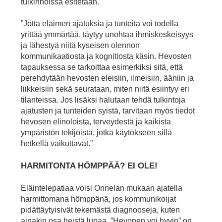
tulkinnoissa esitetään.
”Jotta eläimen ajatuksia ja tunteita voi todella
yrittää ymmärtää, täytyy unohtaa ihmiskeskeisyys
ja lähestyä niitä kyseisen olennon
kommunikaatiosta ja kognitiosta käsin. Hevosten
tapauksessa se tarkoittaa esimerkiksi sitä, että
perehdytään hevosten eleisiin, ilmeisiin, ääniin ja
liikkeisiin sekä seurataan, miten niitä esiintyy eri
tilanteissa. Jos lisäksi halutaan tehdä tulkintoja
ajatusten ja tunteiden syistä, tarvitaan myös tiedot
hevosen elinoloista, terveydestä ja kaikista
ympäristön tekijöistä, jotka käytökseen sillä
hetkellä vaikuttavat.”
HARMITONTA HÖMPPÄÄ? EI OLE!
Eläintelepatiaa voisi Onnelan mukaan ajatella
harmittomana hömppänä, jos kommunikoijat
pidättäytyisivät tekemästä diagnooseja, kuten
ainakin osa heistä lupaa. ”Hevonen voi hyvin” on