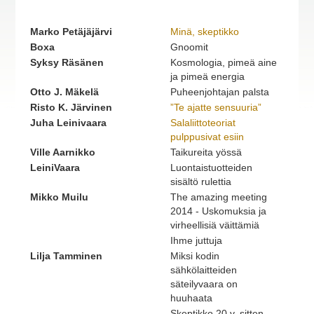
Marko Petäjäjärvi
Minä, skeptikko
Boxa
Gnoomit
Syksy Räsänen
Kosmologia, pimeä aine
ja pimeä energia
Otto J. Mäkelä
Puheenjohtajan palsta
Risto K. Järvinen
”Te ajatte sensuuria”
Juha Leinivaara
Salaliittoteoriat
pulppusivat esiin
Ville Aarnikko
Taikureita yössä
LeiniVaara
Luontaistuotteiden
sisältö rulettia
Mikko Muilu
The amazing meeting
2014 - Uskomuksia ja
virheellisiä väittämiä
Ihme juttuja
Lilja Tamminen
Miksi kodin
sähkölaitteiden
säteilyvaara on
huuhaata
Skeptikko 20 v. sitten