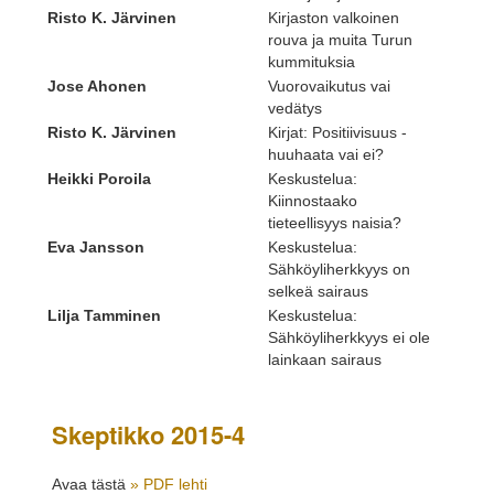
Risto K. Järvinen
Kirjaston valkoinen
rouva ja muita Turun
kummituksia
Jose Ahonen
Vuorovaikutus vai
vedätys
Risto K. Järvinen
Kirjat: Positiivisuus -
huuhaata vai ei?
Heikki Poroila
Keskustelua:
Kiinnostaako
tieteellisyys naisia?
Eva Jansson
Keskustelua:
Sähköyliherkkyys on
selkeä sairaus
Lilja Tamminen
Keskustelua:
Sähköyliherkkyys ei ole
lainkaan sairaus
Skeptikko 2015-4
Avaa tästä
» PDF lehti