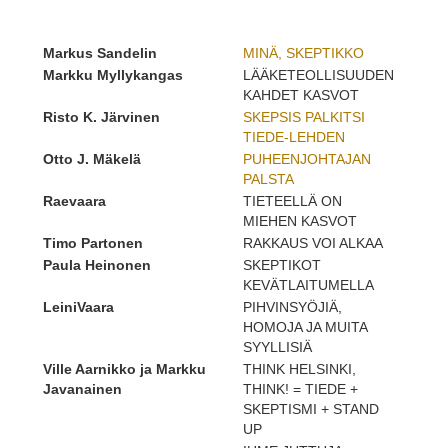
Markus Sandelin
MINÄ, SKEPTIKKO
Markku Myllykangas
LÄÄKETEOLLISUUDEN
KAHDET KASVOT
Risto K. Järvinen
SKEPSIS PALKITSI
TIEDE-LEHDEN
Otto J. Mäkelä
PUHEENJOHTAJAN
PALSTA
Raevaara
TIETEELLÄ ON
MIEHEN KASVOT
Timo Partonen
RAKKAUS VOI ALKAA
Paula Heinonen
SKEPTIKOT
KEVÄTLAITUMELLA
LeiniVaara
PIHVINSYÖJIÄ,
HOMOJA JA MUITA
SYYLLISIÄ
Ville Aarnikko ja Markku
THINK HELSINKI,
Javanainen
THINK! = TIEDE +
SKEPTISMI + STAND
UP