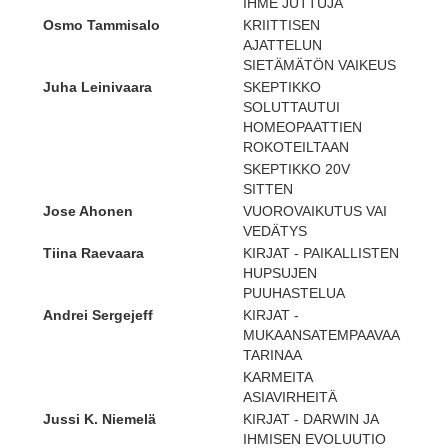
IHME JUTTUJA
Osmo Tammisalo
KRIITTISEN
AJATTELUN
SIETÄMÄTÖN VAIKEUS
Juha Leinivaara
SKEPTIKKO
SOLUTTAUTUI
HOMEOPAATTIEN
ROKOTEILTAAN
SKEPTIKKO 20V
SITTEN
Jose Ahonen
VUOROVAIKUTUS VAI
VEDÄTYS
Tiina Raevaara
KIRJAT - PAIKALLISTEN
HUPSUJEN
PUUHASTELUA
Andrei Sergejeff
KIRJAT -
MUKAANSATEMPAAVAA
TARINAA
KARMEITA
ASIAVIRHEITÄ
Jussi K. Niemelä
KIRJAT - DARWIN JA
IHMISEN EVOLUUTIO