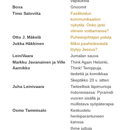
vapauksia
Boxa
Gnoomit
Timo Saloviita
Fasilitoidun
kommunikaation
nykytila: Onko järki
viimein voittamassa?
Otto J. Mäkelä
Puheenjohtajan palsta
Jukka Häkkinen
Miksi paahtoleivästä
löytyy Jeesus?
LeiniVaara
Jumalan sauva
Markku Javanainen ja Ville
Think Again Helsinki,
Aarnikko
Think! Temppuja,
tiedettä ja komiikkaa
Skeptikko 20 v. sitten
Juha Leinivaara
Tieteellisiä läpimurtoja
Indonesiassa: Pyramidi
vuoren sisällä ja
mullistava syöpäterapia
Osmo Tammisalo
Keskustelu
henkiparantuneen
kanssa
Ihme juttuja