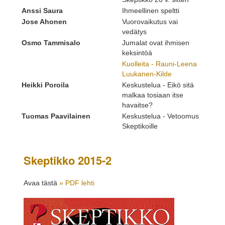
Anssi Saura
Ihmeellinen speltti
Jose Ahonen
Vuorovaikutus vai
vedätys
Osmo Tammisalo
Jumalat ovat ihmisen
keksintöä
Kuolleita - Rauni-Leena
Luukanen-Kilde
Heikki Poroila
Keskustelua - Eikö sitä
malkaa tosiaan itse
havaitse?
Tuomas Paavilainen
Keskustelua - Vetoomus
Skeptikoille
Skeptikko 2015-2
Avaa tästä
» PDF lehti