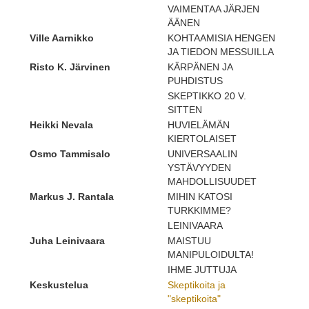
VAIMENTAA JÄRJEN
ÄÄNEN
Ville Aarnikko
KOHTAAMISIA HENGEN
JA TIEDON MESSUILLA
Risto K. Järvinen
KÄRPÄNEN JA
PUHDISTUS
SKEPTIKKO 20 V.
SITTEN
Heikki Nevala
HUVIELÄMÄN
KIERTOLAISET
Osmo Tammisalo
UNIVERSAALIN
YSTÄVYYDEN
MAHDOLLISUUDET
Markus J. Rantala
MIHIN KATOSI
TURKKIMME?
LEINIVAARA
Juha Leinivaara
MAISTUU
MANIPULOIDULTA!
IHME JUTTUJA
Keskustelua
Skeptikoita ja
"skeptikoita"